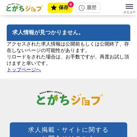
0
保存
履歴
求人情報が見つかりません。
アクセスされた求人情報は公開前もしくは公開終了、存
在しないページの可能性があります。
リロードをされた場合は、お手数ですが、再度お試し頂
けますと幸いです。
トップページへ
求人掲載・サイトに関する