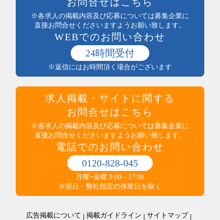
お問合せはこちら
※各求人の掲載内容及び応募については募集企業に
直接お問合せくださいますようお願い致します。
WEBでのお問い合わせ
24時間受付
※返信にはお時間頂く場合がございます
求人掲載・サイトに関する
お問合せはこちら
※各求人の掲載内容及び応募については募集企業に
直接お問合せくださいますようお願い致します。
電話でのお問い合わせ
0120-828-045
月曜~金曜 9:00～17:00
※祝日・弊社指定の休業日を除く
広告掲載について
掲載ガイドライン
サイトマップ