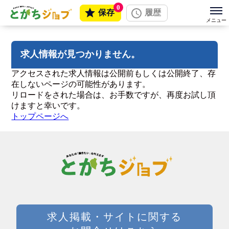
0
保存
履歴
求人情報が見つかりません。
アクセスされた求人情報は公開前もしくは公開終了、存
在しないページの可能性があります。
リロードをされた場合は、お手数ですが、再度お試し頂
けますと幸いです。
トップページへ
求人掲載・サイトに関する