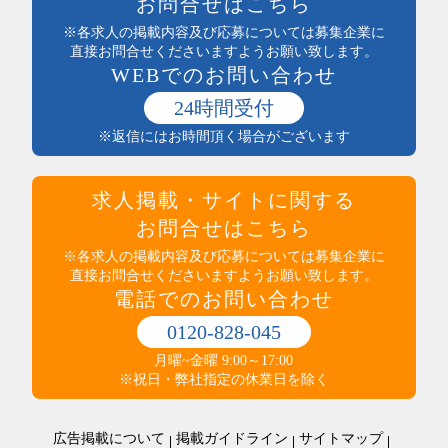
お問合せはこちら
※各求人の掲載内容及び応募については募集企業に
直接お問合せくださいますようお願い致します。
WEBでのお問い合わせ
24時間受付
※返信にはお時間頂く場合がございます
求人掲載・サイトに関する
お問合せはこちら
※各求人の掲載内容及び応募については募集企業に
直接お問合せくださいますようお願い致します。
電話でのお問い合わせ
0120-828-045
月曜~金曜 9:00～17:00
※祝日・弊社指定の休業日を除く
広告掲載について
掲載ガイドライン
サイトマップ