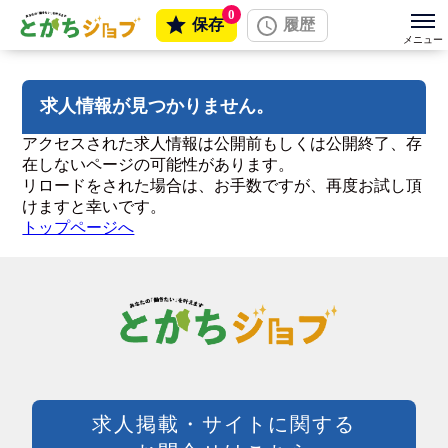
0
保存
履歴
求人情報が見つかりません。
アクセスされた求人情報は公開前もしくは公開終了、存
在しないページの可能性があります。
リロードをされた場合は、お手数ですが、再度お試し頂
けますと幸いです。
トップページへ
求人掲載・サイトに関する