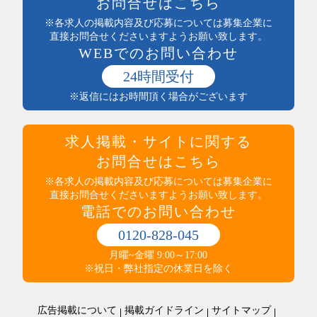
お問合せはこちら
※各求人の掲載内容及び応募については募集企業に
直接お問合せくださいますようお願い致します。
WEBでのお問い合わせ
24時間受付
※返信にはお時間頂く場合がございます
求人掲載・サイトに関する
お問合せはこちら
※各求人の掲載内容及び応募については募集企業に
直接お問合せくださいますようお願い致します。
電話でのお問い合わせ
0120-828-045
月曜~金曜 9:00～17:00
※祝日・弊社指定の休業日を除く
広告掲載について
掲載ガイドライン
サイトマップ