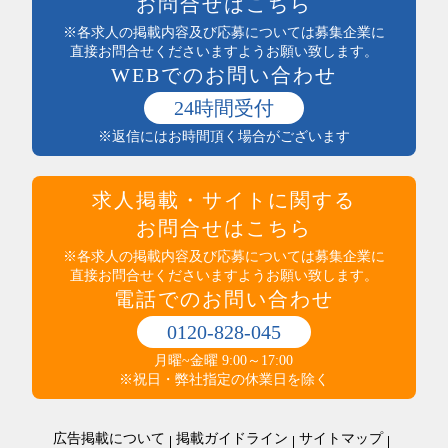
お問合せはこちら
※各求人の掲載内容及び応募については募集企業に
直接お問合せくださいますようお願い致します。
WEBでのお問い合わせ
24時間受付
※返信にはお時間頂く場合がございます
求人掲載・サイトに関する
お問合せはこちら
※各求人の掲載内容及び応募については募集企業に
直接お問合せくださいますようお願い致します。
電話でのお問い合わせ
0120-828-045
月曜~金曜 9:00～17:00
※祝日・弊社指定の休業日を除く
広告掲載について
掲載ガイドライン
サイトマップ