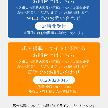
お問合せはこちら
※各求人の掲載内容及び応募については募集企業に
直接お問合せくださいますようお願い致します。
WEBでのお問い合わせ
24時間受付
※返信にはお時間頂く場合がございます
求人掲載・サイトに関する
お問合せはこちら
※各求人の掲載内容及び応募については募集企業に
直接お問合せくださいますようお願い致します。
電話でのお問い合わせ
0120-828-045
月曜~金曜 9:00～17:00
※祝日・弊社指定の休業日を除く
広告掲載について
掲載ガイドライン
サイトマップ