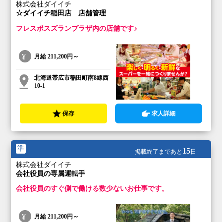
株式会社ダイイチ
☆ダイイチ稲田店 店舗管理
フレスポスズランプラザ内の店舗です♪
月給
211,200円～
北海道帯広市稲田町南8線西
10-1
保存
求人詳細
準
15
掲載終了まであと
日
株式会社ダイイチ
会社役員の専属運転手
会社役員のすぐ側で働ける数少ないお仕事です。
月給
211,200円～