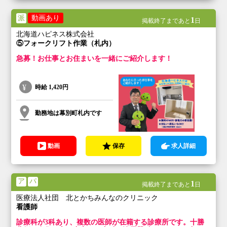
派
動画あり
1
掲載終了まであと
日
北海道ハピネス株式会社
⑤フォークリフト作業（札内）
急募！お仕事とお住まいを一緒にご紹介します！
時給
1,420円
勤務地は幕別町札内です
動画
保存
求人詳細
ア
パ
1
掲載終了まであと
日
医療法人社団 北とかちみんなのクリニック
看護師
診療科が3科あり、複数の医師が在籍する診療所です。十勝