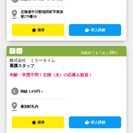
北海道中川郡池田町字美加
登279番10
保存
求人詳細
ア
パ
29
掲載終了まであと
日
株式会社 ミラータイム
看護スタッフ
年齢・学歴不問！主婦（夫）の応募も歓迎！
時給
1,450円～
幕別町札内
保存
求人詳細