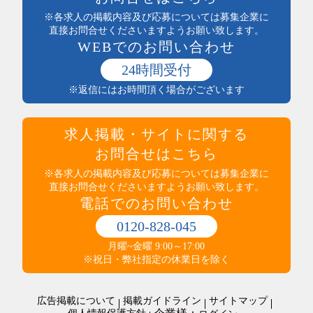
まかない付
土木・建築・建設
※各求人の掲載内容及び応募については募集企業に
社員登用あり
電気・保守
直接お問合せくださいますようお願い致します。
独立支援制度
WEBでのお問い合わせ
送迎あり
医療・介護・保健・福祉
産休・育休実績あり
医師・看護師
24時間受付
託児所あり
保健・介護・福祉
※返信にはお時間頂く場合がございます
インセンティブ制度あり
薬剤師・登録販売者・薬局
高収入
医療・介護・福祉その他
社員食堂あり
運輸・輸送・農林水産・軽作業
求人掲載・サイトに関する
マイカー通勤可（無料駐車場完備）
タクシー・バス・自動車運転
マイカー通勤可（駐車代規定あり）
お問合せはこちら
商品配送・配達・倉庫内作業
服装・髪型自由
運行管理・事務
※各求人の掲載内容及び応募については募集企業に
寮・社宅あり
直接お問合せくださいますようお願い致します。
農林水産
制服あり
電話でのお問い合わせ
梱包・仕分け・検品
研修制度あり
軽作業
交通費支給
0120-828-045
警備・清掃・ビル管理・保守
その他
職場環境・状況系
月曜~金曜 9:00～17:00
管理人・管理員
その他
ダブルワークOK
※祝日・弊社指定の休業日を除く
施設警備・警備
在宅・内職
清掃・ビルメンテナンス
オープニングスタッフ
警備・清掃・ビル管理・保守その他
広告掲載について
掲載ガイドライン
サイトマップ
全員面接