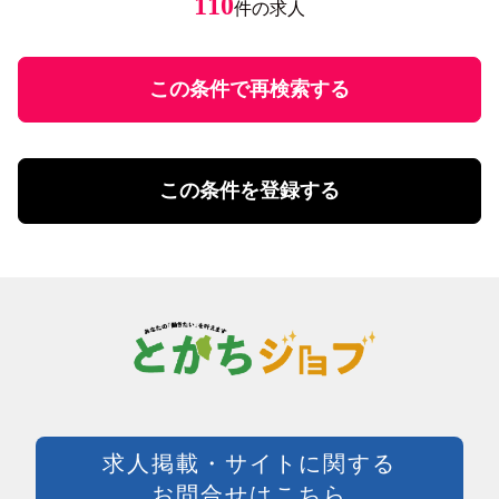
110
件の求人
円
～
未経験者歓迎
調理・調理補助
学歴不問
ファストフード・デリ
円
有資格者優遇
ホール
U・Iターン歓迎
この条件で再検索する
飲食・フード店長・店長候補
飲食・フードその他
勤務体系
土日祝のみ勤務
理美容・メイク・ネイル
扶養控除内勤務可
理美容・メイク・ネイル
この条件を登録する
学校行事・シフト考慮
エステ・理美容その他
短期間勤務
営業・事務・教育・専門職その他
4時間以内の勤務
内勤・外勤営業
残業20時間未満
コールセンター・データ入力
年間休日120日以上
受付・事務
土日祝休み
塾講師・教員・保育
残業なし
調査・研究
シフト勤務
エンジニア・サポート・保守
週休二日制
クリエイティブ・企画・編集
待遇・福利厚生系
専門職その他
前払い可
製造・加工・組立・検査・整備
週払い可能
求人掲載・サイトに関する
製造・ライン・組立
日払い可能
お問合せはこちら
食品製造・加工