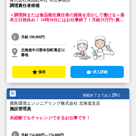
株式会社魚国総本社 帯広事務所
調理責任者候補
＜調理師または食品衛生責任者の資格を活かして働ける＞基
本土日祝休み！ 16時30分にはお仕事終了！月給29万円+責任
者手当1万円！ ワークライフバランスを大事にしながら働け
る環境です！
月給
290,000円
北海道中川郡本別町勇足52
番地
保存
求人詳細
契
29
掲載終了まであと
日
鹿島環境エンジニアリング株式会社 北海道支店
施設管理員
未経験でもチャレンジできるお仕事です！
月給
254,000円～274,000円