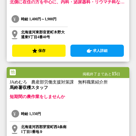
北側に在住の方を中心に、内科・泌尿器科・リウマチ科など
幅広く疾患を診察します。患者様の親身になり、親切丁寧な
対応を心掛けています。
時給
1,400円～1,900円
北海道河東郡音更町木野大
通東9丁目4番40号
保存
求人詳細
他
15
掲載終了まであと
日
JAめむろ 農産部労働支援対策課 無料職業紹介所
馬鈴薯収穫スタッフ
短期間の農作業をしませんか
時給
1,350円
北海道河西郡芽室町西4条南
1丁目1番地９