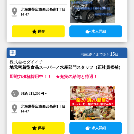
北海道帯広市西20条南1丁目
14-47
保存
求人詳細
準
15
掲載終了まであと
日
株式会社ダイイチ
地元密着型食品スーパー／水産部門スタッフ（正社員候補）
即戦力積極採用中！！ ★充実の給与と待遇！
月給
211,200円～
北海道帯広市西20条南1丁目
14-47
保存
求人詳細