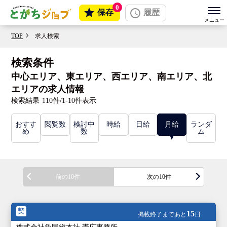
0
保存
履歴
TOP
求人検索
検索条件
中心エリア、東エリア、西エリア、南エリア、北
エリアの求人情報
検索結果
110件/1-10件表示
おすす
閲覧数
検討中
時給
日給
月給
ランダ
め
数
ム
前の10件
次の10件
契
15
掲載終了まであと
日