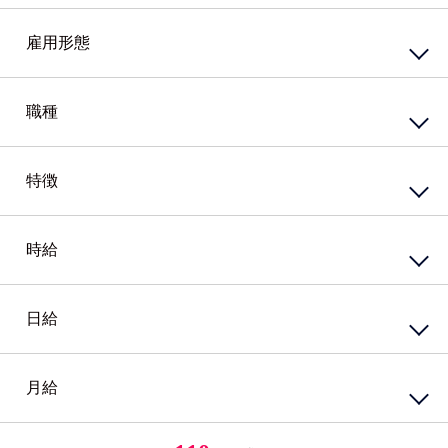
東エリア
西エリア
雇用形態
南エリア
北エリア
中心エリア
複数勤務地
正社員
契約社員
職種
その他北海道
嘱託社員
任用職員
アルバイト・パート
派遣社員
特徴
接客・販売サービス
準社員
臨時社員
コンビニ
業務委託
その他
スーパー・ホームセンター
携帯・家電量販店
時給
資格系
ガソリンスタンド
シニア（60歳）～応援
カウンター業務
高校生歓迎
ホテル・ブライダル・セレモニー
外国語を活かす
日給
円
～
アミューズメント・レジャー・リゾート
PCスキル不要
接客・販売・サービス店長・店長候補
経験必須
円
接客・販売・サービスその他
ブランクOK
月給
円
～
女性が活躍中
接客・給仕・調理・調理補助
アパレル・エステ
経験者優遇
居酒屋・食堂
アパレル販売
円
ミドル応援
レストラン・カフェ
エステティシャン