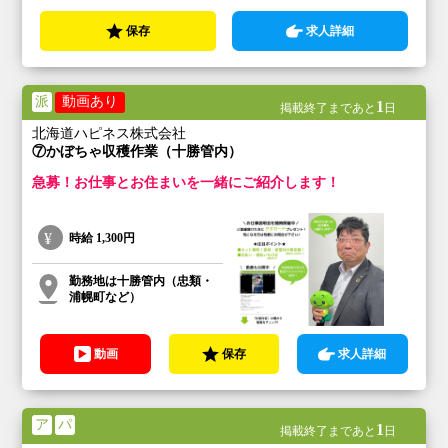
保存
求人詳細
派
動画あり
1
掲載終了まであと
日
北海道ハピネス株式会社
⑦かぼちゃ収穫作業（十勝管内）
急募！お仕事とお住まいを一緒にご紹介します！
時給
1,300円
勤務地は十勝管内（忠類・
浦幌町など）
動画
保存
求人詳細
ア
パ
1
掲載終了まであと
日