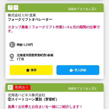
ア
パ
2
掲載終了まであと
日
株式会社 LNJ 道東
フォークリフトオペレーター
スタッフ募集！フォークリフト作業2～8ヵ月の期間の仕事で
す。
時給
1,250円
北海道河西郡芽室町西3条南
1丁目
保存
求人詳細
派
動画あり
2
掲載終了まであと
日
北海道ハピネス株式会社
②スイートコーン選別（芽室町）
急募！お仕事とお住まいを一緒にご紹介します！