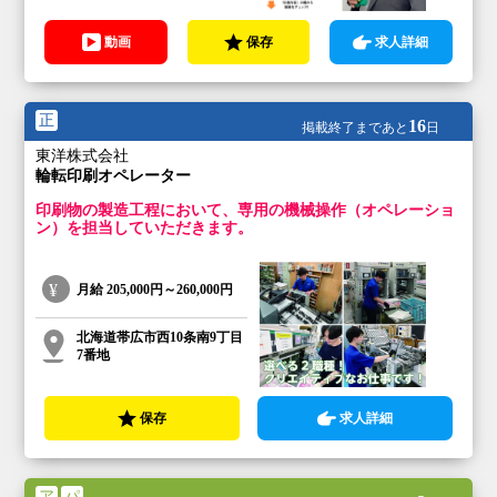
動画
保存
求人詳細
正
16
掲載終了まであと
日
東洋株式会社
輪転印刷オペレーター
印刷物の製造工程において、専用の機械操作（オペレーショ
ン）を担当していただきます。
月給
205,000円～260,000円
北海道帯広市西10条南9丁目
7番地
保存
求人詳細
ア
パ