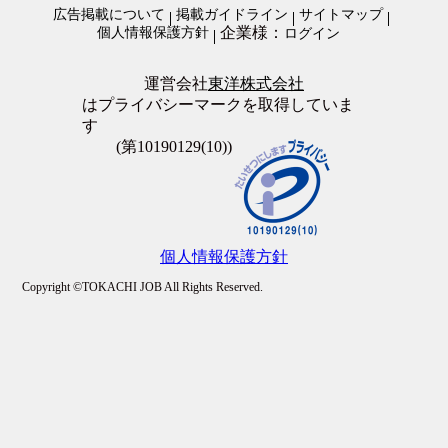
警備・清掃・ビル管理・保守その他
広告掲載について
掲載ガイドライン
サイトマップ
全員面接
企業様：
個人情報保護方針
ログイン
友達と応募歓迎
駅徒歩5分以内
上場企業
運営会社
東洋株式会社
転勤なし
はプライバシーマークを取得していま
職場が禁煙・分煙
す
大量募集
(第10190129(10))
個人情報保護方針
Copyright ©TOKACHI JOB All Rights Reserved.