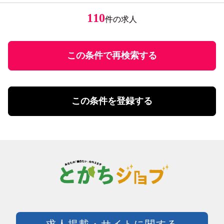
経験者優遇
居酒屋・食堂
アパレル販売
円
ミドル応援
レストラン・カフェ
エステティシャン
110
件の求人
円
～
未経験者歓迎
調理・調理補助
学歴不問
ファストフード・デリ
円
有資格者優遇
ホール
U・Iターン歓迎
この条件で再検索する
飲食・フード店長・店長候補
飲食・フードその他
勤務体系
土日祝のみ勤務
理美容・メイク・ネイル
扶養控除内勤務可
理美容・メイク・ネイル
この条件を登録する
学校行事・シフト考慮
エステ・理美容その他
短期間勤務
営業・事務・教育・専門職その他
4時間以内の勤務
内勤・外勤営業
残業20時間未満
コールセンター・データ入力
年間休日120日以上
受付・事務
土日祝休み
塾講師・教員・保育
残業なし
調査・研究
シフト勤務
エンジニア・サポート・保守
週休二日制
クリエイティブ・企画・編集
待遇・福利厚生系
専門職その他
前払い可
製造・加工・組立・検査・整備
週払い可能
求人掲載・サイトに関する