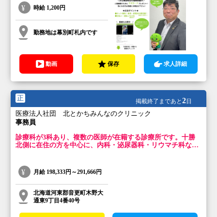
時給
1,200円
勤務地は幕別町札内です
動画
保存
求人詳細
正
2
掲載終了まであと
日
医療法人社団 北とかちみんなのクリニック
事務員
診療科が3科あり、複数の医師が在籍する診療所です。十勝
北側に在住の方を中心に、内科・泌尿器科・リウマチ科など
幅広く疾患を診察します。患者様の親身になり、親切丁寧な
対応を心掛けています。
月給
198,333円～291,666円
北海道河東郡音更町木野大
通東9丁目4番40号