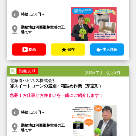
時給
1,250円～
勤務地は河西郡芽室町の工
場です
動画
保存
求人詳細
派
動画あり
2
掲載終了まであと
日
北海道ハピネス株式会社
④スイートコーンの選別・箱詰め作業（芽室町）
急募！お仕事とお住まいを一緒にご紹介します！
時給
1,250円～
勤務地は河西郡芽室町の工
場です