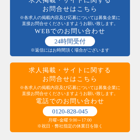
製造・ライン・組立
日払い可能
お問合せはこちら
食品製造・加工
まかない付
土木・建築・建設
※各求人の掲載内容及び応募については募集企業に
社員登用あり
電気・保守
直接お問合せくださいますようお願い致します。
独立支援制度
WEBでのお問い合わせ
送迎あり
医療・介護・保健・福祉
産休・育休実績あり
医師・看護師
24時間受付
託児所あり
保健・介護・福祉
※返信にはお時間頂く場合がございます
インセンティブ制度あり
薬剤師・登録販売者・薬局
高収入
医療・介護・福祉その他
社員食堂あり
運輸・輸送・農林水産・軽作業
求人掲載・サイトに関する
マイカー通勤可（無料駐車場完備）
タクシー・バス・自動車運転
マイカー通勤可（駐車代規定あり）
お問合せはこちら
商品配送・配達・倉庫内作業
服装・髪型自由
運行管理・事務
※各求人の掲載内容及び応募については募集企業に
寮・社宅あり
直接お問合せくださいますようお願い致します。
農林水産
制服あり
電話でのお問い合わせ
梱包・仕分け・検品
研修制度あり
軽作業
交通費支給
0120-828-045
警備・清掃・ビル管理・保守
その他
職場環境・状況系
月曜~金曜 9:00～17:00
管理人・管理員
その他
ダブルワークOK
※祝日・弊社指定の休業日を除く
施設警備・警備
在宅・内職
清掃・ビルメンテナンス
オープニングスタッフ