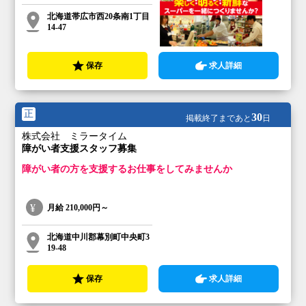
北海道帯広市西20条南1丁目
14-47
保存
求人詳細
正
30
掲載終了まであと
日
株式会社 ミラータイム
障がい者支援スタッフ募集
障がい者の方を支援するお仕事をしてみませんか
月給
210,000円～
北海道中川郡幕別町中央町3
19-48
保存
求人詳細