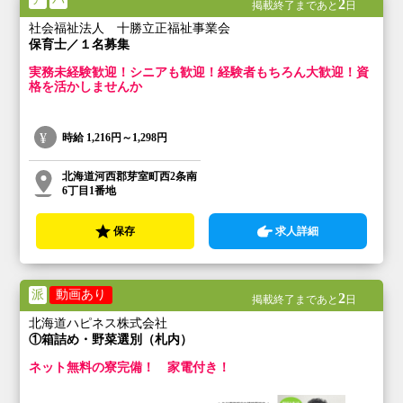
2
掲載終了まであと
日
社会福祉法人 十勝立正福祉事業会
保育士／１名募集
実務未経験歓迎！シニアも歓迎！経験者もちろん大歓迎！資
格を活かしませんか
時給
1,216円～1,298円
北海道河西郡芽室町西2条南
6丁目1番地
保存
求人詳細
派
動画あり
2
掲載終了まであと
日
北海道ハピネス株式会社
①箱詰め・野菜選別（札内）
ネット無料の寮完備！ 家電付き！