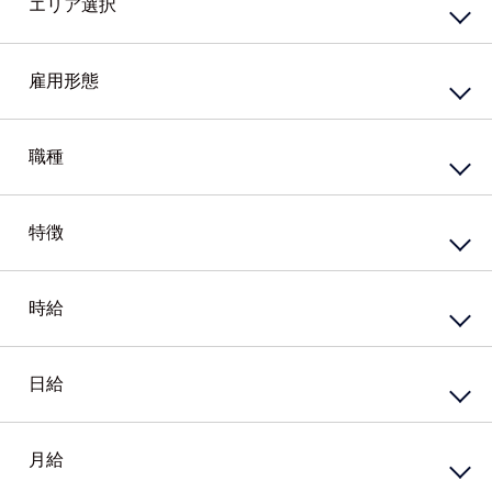
エリア選択
東エリア
西エリア
雇用形態
南エリア
北エリア
中心エリア
複数勤務地
正社員
契約社員
職種
その他北海道
嘱託社員
任用職員
アルバイト・パート
派遣社員
特徴
接客・販売サービス
準社員
臨時社員
コンビニ
業務委託
その他
スーパー・ホームセンター
携帯・家電量販店
時給
資格系
ガソリンスタンド
シニア（60歳）～応援
カウンター業務
高校生歓迎
ホテル・ブライダル・セレモニー
外国語を活かす
日給
円
～
アミューズメント・レジャー・リゾート
PCスキル不要
接客・販売・サービス店長・店長候補
経験必須
円
接客・販売・サービスその他
ブランクOK
月給
円
～
女性が活躍中
接客・給仕・調理・調理補助
アパレル・エステ