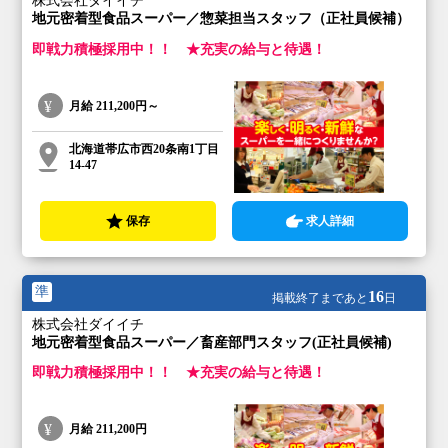
株式会社ダイイチ
地元密着型食品スーパー／惣菜担当スタッフ（正社員候補）
即戦力積極採用中！！ ★充実の給与と待遇！
月給
211,200円～
北海道帯広市西20条南1丁目
14-47
保存
求人詳細
準
16
掲載終了まであと
日
株式会社ダイイチ
地元密着型食品スーパー／畜産部門スタッフ(正社員候補)
即戦力積極採用中！！ ★充実の給与と待遇！
月給
211,200円