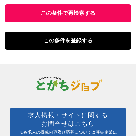
ファストフード・デリ
円
有資格者優遇
ホール
U・Iターン歓迎
この条件で再検索する
飲食・フード店長・店長候補
飲食・フードその他
勤務体系
土日祝のみ勤務
理美容・メイク・ネイル
扶養控除内勤務可
理美容・メイク・ネイル
この条件を登録する
学校行事・シフト考慮
エステ・理美容その他
短期間勤務
営業・事務・教育・専門職その他
4時間以内の勤務
内勤・外勤営業
残業20時間未満
コールセンター・データ入力
年間休日120日以上
受付・事務
土日祝休み
塾講師・教員・保育
残業なし
調査・研究
シフト勤務
エンジニア・サポート・保守
週休二日制
クリエイティブ・企画・編集
待遇・福利厚生系
専門職その他
前払い可
製造・加工・組立・検査・整備
週払い可能
求人掲載・サイトに関する
製造・ライン・組立
日払い可能
お問合せはこちら
食品製造・加工
まかない付
土木・建築・建設
※各求人の掲載内容及び応募については募集企業に
社員登用あり