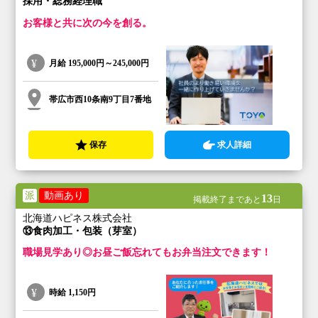
採用・総務経理職
お客様と共に次の今を創る。
月給
195,000円～245,000円
帯広市西10条南9丁目7番地
保存
求人詳細
派
動画あり
13
掲載終了まであと
日
北海道ハピネス株式会社
⑬食肉加工・包装（芽室）
職場見学あり◎お昼ご飯忘れてもお弁当注文できます！
時給
1,150円