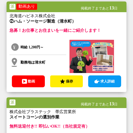
派
動画あり
13
掲載終了まであと
日
北海道ハピネス株式会社
②ハム・ソーセージ製造（清水町）
急募！お仕事とお住まいを一緒にご紹介します！
時給
1,200円～
勤務地は清水町
動画
保存
求人詳細
派
13
掲載終了まであと
日
株式会社ブラステック 帯広営業所
スイートコーンの選別作業
無料送迎付き!! 即払いOK!!（当社規定有）