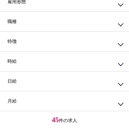
雇用形態
南エリア
北エリア
中心エリア
複数勤務地
正社員
契約社員
職種
その他北海道
嘱託社員
任用職員
アルバイト・パート
派遣社員
特徴
接客・販売サービス
準社員
臨時社員
コンビニ
業務委託
その他
スーパー・ホームセンター
携帯・家電量販店
時給
資格系
ガソリンスタンド
シニア（60歳）～応援
カウンター業務
高校生歓迎
ホテル・ブライダル・セレモニー
外国語を活かす
日給
円
～
アミューズメント・レジャー・リゾート
PCスキル不要
接客・販売・サービス店長・店長候補
経験必須
円
接客・販売・サービスその他
ブランクOK
月給
円
～
女性が活躍中
接客・給仕・調理・調理補助
アパレル・エステ
経験者優遇
居酒屋・食堂
アパレル販売
円
ミドル応援
レストラン・カフェ
エステティシャン
45
件の求人
円
～
未経験者歓迎
調理・調理補助
学歴不問