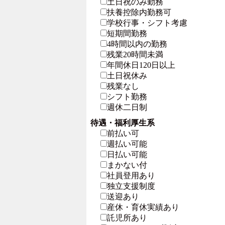
土日祝のみ勤務
扶養控除内勤務可
学校行事・シフト考慮
短期間勤務
4時間以内の勤務
残業20時間未満
年間休日120日以上
土日祝休み
残業なし
シフト勤務
週休二日制
待遇・福利厚生系
前払い可
週払い可能
日払い可能
まかない付
社員登用あり
独立支援制度
送迎あり
産休・育休実績あり
託児所あり