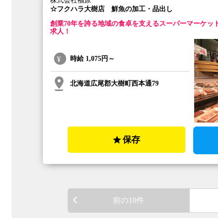
株式会社福原
☆フクハラ大樹店 鮮魚の加工・品出し
創業70年を誇る地域の食卓を支えるスーパーマーケッ
求人！
時給
1,075円～
北海道広尾郡大樹町西本通79
保存
前の10件