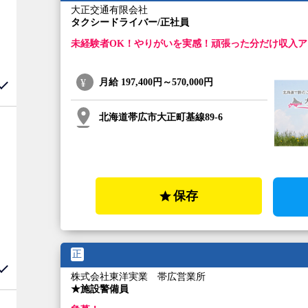
大正交通有限会社
タクシードライバー/正社員
未経験者OK！やりがいを実感！頑張った分だけ収入ア
月給
197,400円～570,000円
北海道帯広市大正町基線89-6
保存
正
株式会社東洋実業 帯広営業所
★施設警備員