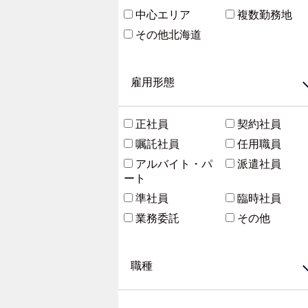
中心エリア
複数勤務地
その他北海道
雇用形態
正社員
契約社員
嘱託社員
任用職員
アルバイト・パ
派遣社員
ート
準社員
臨時社員
業務委託
その他
職種