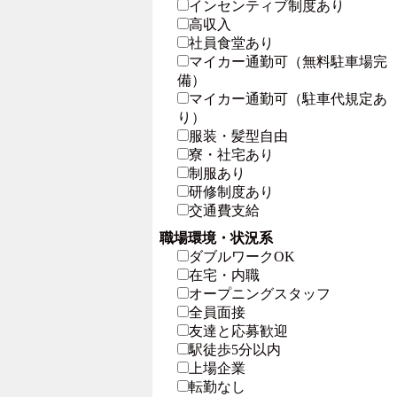
インセンティブ制度あり
高収入
社員食堂あり
マイカー通勤可（無料駐車場完
備）
マイカー通勤可（駐車代規定あ
り）
服装・髪型自由
寮・社宅あり
制服あり
研修制度あり
交通費支給
職場環境・状況系
ダブルワークOK
在宅・内職
オープニングスタッフ
全員面接
友達と応募歓迎
駅徒歩5分以内
上場企業
転勤なし