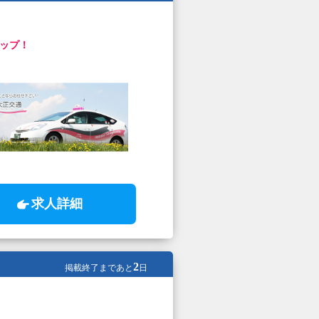
ップ！
求人詳細
2
掲載終了まであと
日