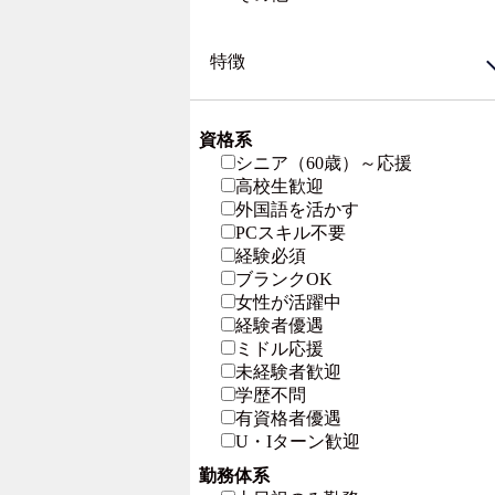
特徴
資格系
シニア（60歳）～応援
高校生歓迎
外国語を活かす
PCスキル不要
経験必須
ブランクOK
女性が活躍中
経験者優遇
ミドル応援
未経験者歓迎
学歴不問
有資格者優遇
U・Iターン歓迎
勤務体系