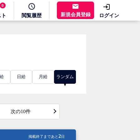
0
新規会員登録
スト
閲覧
履歴
ログイン
給
日給
月給
ランダム
次の10件
2
掲載終了まであと
日