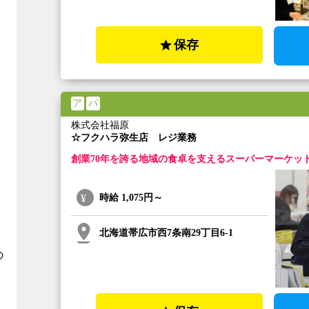
保存
ア
パ
株式会社福原
☆フクハラ弥生店 レジ業務
創業70年を誇る地域の食卓を支えるスーパーマーケッ
時給
1,075円～
北海道帯広市西7条南29丁目6-1
の