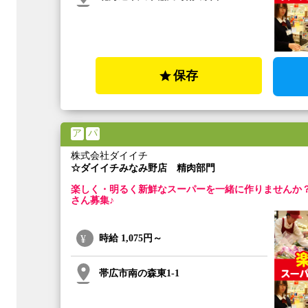
保存
ア
パ
株式会社ダイイチ
☆ダイイチみなみ野店 精肉部門
楽しく・明るく新鮮なスーパーを一緒に作りませんか
さん募集♪
時給
1,075円～
帯広市南の森東1-1