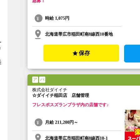
急募！
時給
1,075円
北海道帯広市稲田町南8線西10番地
ー
リ
保存
長
ア
パ
株式会社ダイイチ
☆ダイイチ稲田店 店舗管理
フレスポスズランプラザ内の店舗です♪
月給
211,200円～
北海道帯広市稲田町南8線西10-1