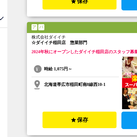
保存
ア
パ
株式会社ダイイチ
☆ダイイチ稲田店 惣菜部門
2024年秋にオープンしたダイイチ稲田店のスタッフ募
時給
1,075円～
北海道帯広市稲田町南8線西10-1
保存