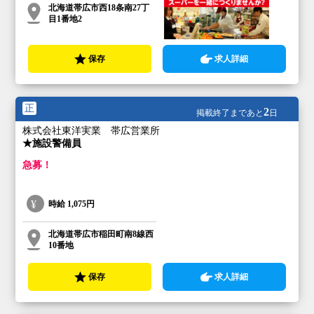
北海道帯広市西18条南27丁
目1番地2
保存
求人詳細
正
2
掲載終了まであと
日
株式会社東洋実業 帯広営業所
★施設警備員
急募！
時給
1,075円
北海道帯広市稲田町南8線西
10番地
保存
求人詳細