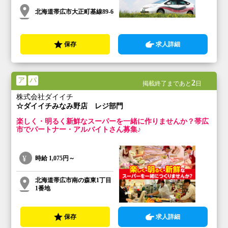
北海道帯広市大正町基線89-6
保存
求人詳細
ア
パ
2
掲載終了まであと
日
株式会社ダイイチ
☆ダイイチみなみ野店 レジ部門
楽しく・明るく新鮮なスーパーを一緒に作りませんか？帯広
市でパートナー・アルバイトさん募集♪
時給
1,075円～
北海道帯広市南の森東1丁目
1番地
保存
求人詳細