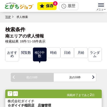
0
保存
履歴
TOP
求人検索
検索条件
南エリアの求人情報
検索結果
18件/11-18件表示
おすす
閲覧数
検討中
時給
日給
月給
ランダ
め
数
ム
前の10件
次の10件
ア
パ
2
掲載終了まであと
日
株式会社ダイイチ
☆ダイイチ稲田店 店舗管理