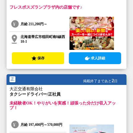
フレスポスズランプラザ内の店舗です♪
月給
211,200円～
北海道帯広市稲田町南8線西
10-1
保存
求人詳細
正
2
掲載終了まであと
日
大正交通有限会社
タクシードライバー/正社員
未経験者OK！やりがいを実感！頑張った分だけ収入アッ
プ！
月給
197,400円～570,000円