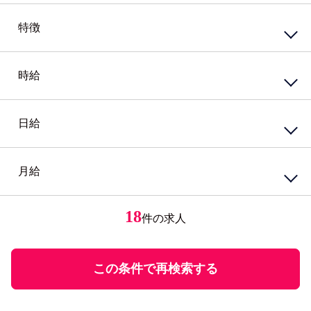
アルバイト・パート
派遣社員
特徴
接客・販売サービス
準社員
臨時社員
コンビニ
業務委託
その他
スーパー・ホームセンター
携帯・家電量販店
時給
資格系
ガソリンスタンド
シニア（60歳）～応援
カウンター業務
高校生歓迎
ホテル・ブライダル・セレモニー
外国語を活かす
日給
円
～
アミューズメント・レジャー・リゾート
PCスキル不要
接客・販売・サービス店長・店長候補
経験必須
円
接客・販売・サービスその他
ブランクOK
月給
円
～
女性が活躍中
接客・給仕・調理・調理補助
アパレル・エステ
経験者優遇
居酒屋・食堂
アパレル販売
円
ミドル応援
レストラン・カフェ
エステティシャン
18
件の求人
円
～
未経験者歓迎
調理・調理補助
学歴不問
ファストフード・デリ
円
有資格者優遇
ホール
U・Iターン歓迎
この条件で再検索する
飲食・フード店長・店長候補
飲食・フードその他
勤務体系
土日祝のみ勤務
理美容・メイク・ネイル