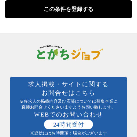
扶養控除内勤務可
理美容・メイク・ネイル
この条件を登録する
学校行事・シフト考慮
エステ・理美容その他
短期間勤務
営業・事務・教育・専門職その他
4時間以内の勤務
内勤・外勤営業
残業20時間未満
コールセンター・データ入力
年間休日120日以上
受付・事務
土日祝休み
塾講師・教員・保育
残業なし
調査・研究
シフト勤務
エンジニア・サポート・保守
週休二日制
クリエイティブ・企画・編集
待遇・福利厚生系
専門職その他
前払い可
製造・加工・組立・検査・整備
週払い可能
求人掲載・サイトに関する
製造・ライン・組立
日払い可能
お問合せはこちら
食品製造・加工
まかない付
土木・建築・建設
※各求人の掲載内容及び応募については募集企業に
社員登用あり
電気・保守
直接お問合せくださいますようお願い致します。
独立支援制度
WEBでのお問い合わせ
送迎あり
医療・介護・保健・福祉
産休・育休実績あり
医師・看護師
24時間受付
託児所あり
保健・介護・福祉
※返信にはお時間頂く場合がございます
インセンティブ制度あり
薬剤師・登録販売者・薬局