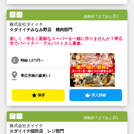
ア
パ
2
掲載終了まであと
日
株式会社ダイイチ
☆ダイイチみなみ野店 精肉部門
楽しく・明るく新鮮なスーパーを一緒に作りませんか？帯広
市でパートナー・アルバイトさん募集♪
時給
1,075円～
帯広市南の森東1-1
保存
求人詳細
ア
パ
2
掲載終了まであと
日
株式会社ダイイチ
☆ダイイチ稲田店 レジ部門