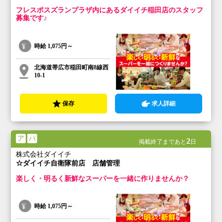
フレスポスズランプラザ内にあるダイイチ稲田店のスタッフ
募集です♪
時給
1,075円～
北海道帯広市稲田町南8線西
10-1
保存
求人詳細
ア
パ
2
掲載終了まであと
日
株式会社ダイイチ
☆ダイイチ自衛隊前店 店舗管理
楽しく・明るく新鮮なスーパーを一緒に作りませんか？
時給
1,075円～