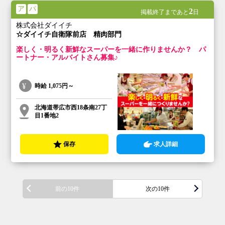
ア
パ
2
掲載終了まであと
日
株式会社ダイイチ
☆ダイイチ自衛隊前店 精肉部門
楽しく・明るく新鮮なスーパーを一緒に作りませんか？ パ
ートナー・アルバイトさん募集♪
時給
1,075円～
北海道帯広市西18条南27丁
目1番地2
保存
求人詳細
前の10件
次の10件