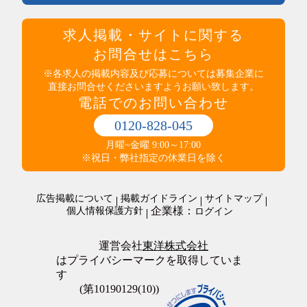
高収入
医療・介護・福祉その他
社員食堂あり
運輸・輸送・農林水産・軽作業
求人掲載・サイトに関する
マイカー通勤可（無料駐車場完備）
タクシー・バス・自動車運転
マイカー通勤可（駐車代規定あり）
お問合せはこちら
商品配送・配達・倉庫内作業
服装・髪型自由
運行管理・事務
※各求人の掲載内容及び応募については募集企業に
寮・社宅あり
直接お問合せくださいますようお願い致します。
農林水産
制服あり
電話でのお問い合わせ
梱包・仕分け・検品
研修制度あり
軽作業
交通費支給
0120-828-045
警備・清掃・ビル管理・保守
その他
職場環境・状況系
月曜~金曜 9:00～17:00
管理人・管理員
その他
ダブルワークOK
※祝日・弊社指定の休業日を除く
施設警備・警備
在宅・内職
清掃・ビルメンテナンス
オープニングスタッフ
警備・清掃・ビル管理・保守その他
広告掲載について
掲載ガイドライン
サイトマップ
全員面接
企業様：
個人情報保護方針
ログイン
友達と応募歓迎
駅徒歩5分以内
上場企業
運営会社
東洋株式会社
転勤なし
はプライバシーマークを取得していま
職場が禁煙・分煙
す
大量募集
(第10190129(10))