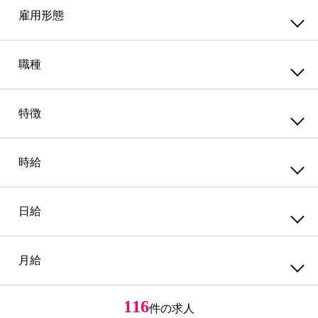
東エリア
西エリア
雇用形態
南エリア
北エリア
中心エリア
複数勤務地
正社員
契約社員
職種
その他北海道
嘱託社員
任用職員
アルバイト・パート
派遣社員
特徴
接客・販売サービス
準社員
臨時社員
コンビニ
業務委託
その他
スーパー・ホームセンター
携帯・家電量販店
時給
資格系
ガソリンスタンド
シニア（60歳）～応援
カウンター業務
高校生歓迎
ホテル・ブライダル・セレモニー
外国語を活かす
日給
円
～
アミューズメント・レジャー・リゾート
PCスキル不要
接客・販売・サービス店長・店長候補
経験必須
円
接客・販売・サービスその他
ブランクOK
月給
円
～
女性が活躍中
接客・給仕・調理・調理補助
アパレル・エステ
経験者優遇
居酒屋・食堂
アパレル販売
円
ミドル応援
レストラン・カフェ
エステティシャン
116
件の求人
円
～
未経験者歓迎
調理・調理補助