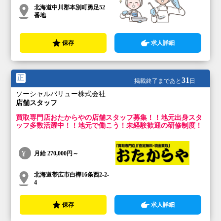
北海道中川郡本別町勇足52
番地
保存
求人詳細
正
31
掲載終了まであと
日
ソーシャルバリュー株式会社
店舗スタッフ
買取専門店おたからやの店舗スタッフ募集！！地元出身スタ
ッフ多数活躍中！！地元で働こう！未経験歓迎の研修制度！
月給
270,000円～
北海道帯広市白樺16条西2-2-
4
保存
求人詳細