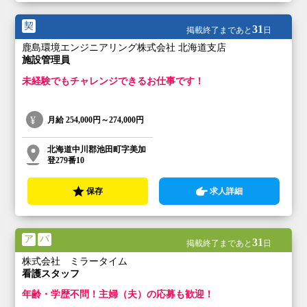
契
31
掲載終了まであと
日
鹿島環境エンジニアリング株式会社 北海道支店
施設管理員
未経験でもチャレンジできるお仕事です！
月給
254,000円～274,000円
北海道中川郡池田町字美加
登279番10
保存
求人詳細
ア
パ
31
掲載終了まであと
日
株式会社 ミラータイム
看護スタッフ
年齢・学歴不問！主婦（夫）の応募も歓迎！