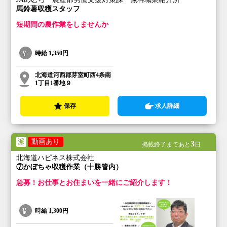
馬鈴薯収穫スタッフ
短期間の農作業をしませんか
時給
1,350円
北海道河西郡芽室町西4条南
1丁目1番地９
保存
求人詳細
派
動画あり
3
掲載終了まであと
日
北海道ハピネス株式会社
⑦かぼちゃ収穫作業（十勝管内）
急募！お仕事とお住まいを一緒にご紹介します！
時給
1,300円