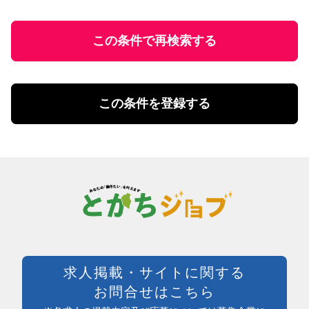
学歴不問
ファストフード・デリ
円
有資格者優遇
ホール
U・Iターン歓迎
この条件で再検索する
飲食・フード店長・店長候補
飲食・フードその他
勤務体系
土日祝のみ勤務
理美容・メイク・ネイル
扶養控除内勤務可
理美容・メイク・ネイル
この条件を登録する
学校行事・シフト考慮
エステ・理美容その他
短期間勤務
営業・事務・教育・専門職その他
4時間以内の勤務
内勤・外勤営業
残業20時間未満
コールセンター・データ入力
年間休日120日以上
受付・事務
土日祝休み
塾講師・教員・保育
残業なし
調査・研究
シフト勤務
エンジニア・サポート・保守
週休二日制
クリエイティブ・企画・編集
待遇・福利厚生系
専門職その他
前払い可
製造・加工・組立・検査・整備
週払い可能
求人掲載・サイトに関する
製造・ライン・組立
日払い可能
お問合せはこちら
食品製造・加工
まかない付
土木・建築・建設