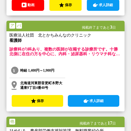
動画
保存
求人詳細
ア
パ
3
掲載終了まであと
日
医療法人社団 北とかちみんなのクリニック
看護師
診療科が3科あり、複数の医師が在籍する診療所です。十勝
北側に在住の方を中心に、内科・泌尿器科・リウマチ科など
幅広く疾患を診察します。患者様の親身になり、親切丁寧な
対応を心掛けています。
時給
1,400円～1,900円
北海道河東郡音更町木野大
通東9丁目4番40号
保存
求人詳細
他
17
掲載終了まであと
日
JAめむろ 農産部労働支援対策課 無料職業紹介所