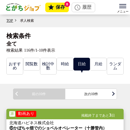
0
保存
履歴
TOP
求人検索
検索条件
全て
検索結果
116件/1-10件表示
おすす
閲覧数
検討中
時給
日給
月給
ランダ
め
数
ム
前の10件
次の10件
派
動画あり
3
掲載終了まであと
日
北海道ハピネス株式会社
⑥かぼちゃ畑でのショベルオペレーター（十勝管内）