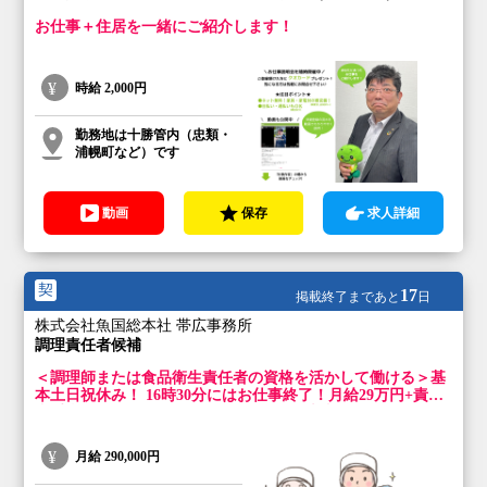
お仕事＋住居を一緒にご紹介します！
時給
2,000円
勤務地は十勝管内（忠類・
浦幌町など）です
動画
保存
求人詳細
契
17
掲載終了まであと
日
株式会社魚国総本社 帯広事務所
調理責任者候補
＜調理師または食品衛生責任者の資格を活かして働ける＞基
本土日祝休み！ 16時30分にはお仕事終了！月給29万円+責任
者手当1万円！ ワークライフバランスを大事にしながら働け
る環境です！
月給
290,000円