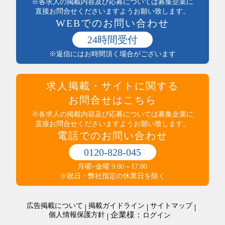
※各求人の掲載内容及び応募については募集企業に
社員登用あり
電気・保守
直接お問合せくださいますようお願い致します。
独立支援制度
WEBでのお問い合わせ
送迎あり
医療・介護・保健・福祉
産休・育休実績あり
医師・看護師
24時間受付
託児所あり
保健・介護・福祉
※返信にはお時間頂く場合がございます
インセンティブ制度あり
薬剤師・登録販売者・薬局
高収入
医療・介護・福祉その他
社員食堂あり
運輸・輸送・農林水産・軽作業
求人掲載・サイトに関する
マイカー通勤可（無料駐車場完備）
タクシー・バス・自動車運転
マイカー通勤可（駐車代規定あり）
お問合せはこちら
商品配送・配達・倉庫内作業
服装・髪型自由
運行管理・事務
※各求人の掲載内容及び応募については募集企業に
寮・社宅あり
直接お問合せくださいますようお願い致します。
農林水産
制服あり
電話でのお問い合わせ
梱包・仕分け・検品
研修制度あり
軽作業
交通費支給
0120-828-045
警備・清掃・ビル管理・保守
その他
職場環境・状況系
月曜~金曜 9:00～17:00
管理人・管理員
その他
ダブルワークOK
※祝日・弊社指定の休業日を除く
施設警備・警備
在宅・内職
清掃・ビルメンテナンス
オープニングスタッフ
警備・清掃・ビル管理・保守その他
広告掲載について
掲載ガイドライン
サイトマップ
全員面接
企業様：
個人情報保護方針
ログイン
友達と応募歓迎