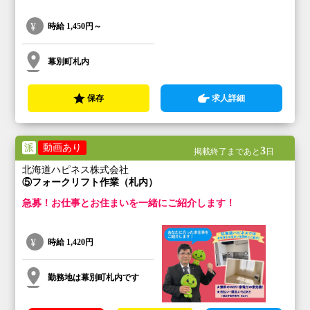
時給
1,450円～
幕別町札内
保存
求人詳細
派
動画あり
3
掲載終了まであと
日
北海道ハピネス株式会社
⑤フォークリフト作業（札内）
急募！お仕事とお住まいを一緒にご紹介します！
時給
1,420円
勤務地は幕別町札内です