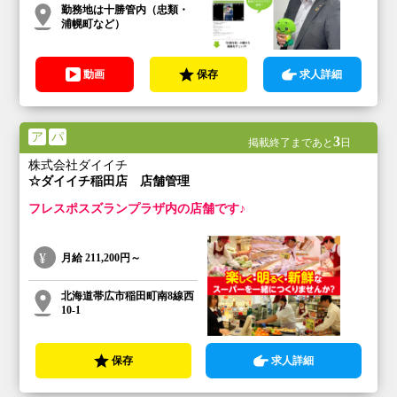
勤務地は十勝管内（忠類・
浦幌町など）
動画
保存
求人詳細
ア
パ
3
掲載終了まであと
日
株式会社ダイイチ
☆ダイイチ稲田店 店舗管理
フレスポスズランプラザ内の店舗です♪
月給
211,200円～
北海道帯広市稲田町南8線西
10-1
保存
求人詳細