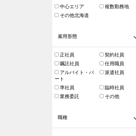
中心エリア
複数勤務地
その他北海道
雇用形態
正社員
契約社員
嘱託社員
任用職員
アルバイト・パ
派遣社員
ート
準社員
臨時社員
業務委託
その他
職種