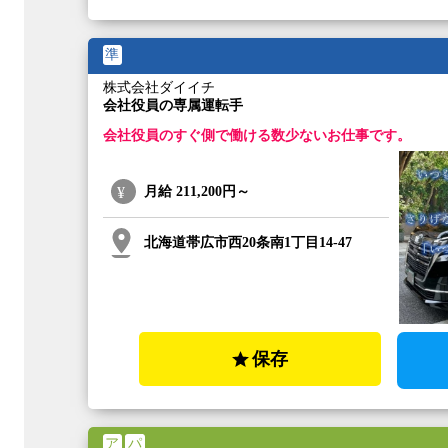
準
株式会社ダイイチ
会社役員の専属運転手
会社役員のすぐ側で働ける数少ないお仕事です。
月給
211,200円～
北海道帯広市西20条南1丁目14-47
保存
ア
パ