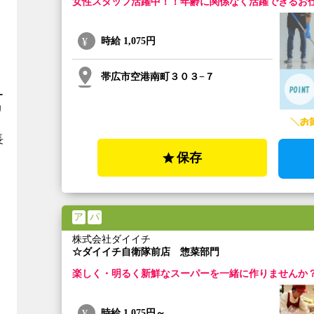
女性スタッフ活躍中！！年齢に関係なく活躍できるお
時給
1,075円
帯広市空港南町３０３−７
ー
リ
長
保存
ア
パ
株式会社ダイイチ
☆ダイイチ自衛隊前店 惣菜部門
楽しく・明るく新鮮なスーパーを一緒に作りませんか
時給
1,075円～