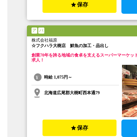
保存
ア
パ
株式会社福原
☆フクハラ大樹店 鮮魚の加工・品出し
創業70年を誇る地域の食卓を支えるスーパーマーケッ
求人！
時給
1,075円～
北海道広尾郡大樹町西本通79
保存