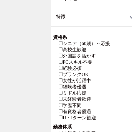
特徴
資格系
シニア（60歳）～応援
高校生歓迎
外国語を活かす
PCスキル不要
経験必須
ブランクOK
女性が活躍中
経験者優遇
ミドル応援
未経験者歓迎
学歴不問
有資格者優遇
U・Iターン歓迎
勤務体系