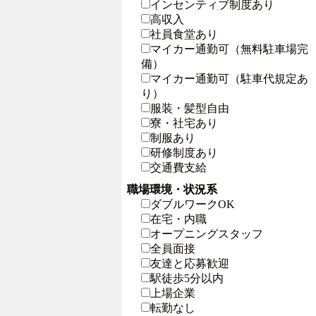
インセンティブ制度あり
高収入
社員食堂あり
マイカー通勤可（無料駐車場完
備）
マイカー通勤可（駐車代規定あ
り）
服装・髪型自由
寮・社宅あり
制服あり
研修制度あり
交通費支給
職場環境・状況系
ダブルワークOK
在宅・内職
オープニングスタッフ
全員面接
友達と応募歓迎
駅徒歩5分以内
上場企業
転勤なし