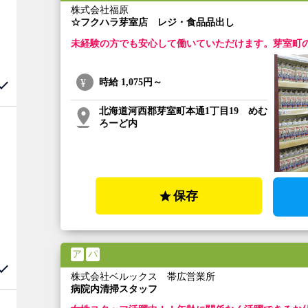
株式会社福原
☆フクハラ芽室店 レジ・食品品出し
未経験の方でも安心して働いていただけます。芽室町
時給
1,075円～
北海道河西郡芽室町本通1丁目19 めむ
ろーど内
保存
ア
パ
株式会社ベルックス 帯広営業所
病院内清掃スタッフ