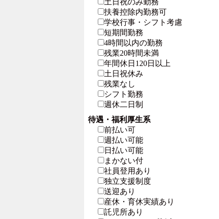
土日祝のみ勤務
扶養控除内勤務可
学校行事・シフト考慮
短期間勤務
4時間以内の勤務
残業20時間未満
年間休日120日以上
土日祝休み
残業なし
シフト勤務
週休二日制
待遇・福利厚生系
前払い可
週払い可能
日払い可能
まかない付
社員登用あり
独立支援制度
送迎あり
産休・育休実績あり
託児所あり