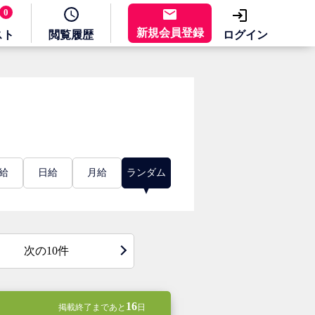
0
新規会員登録
スト
閲覧
履歴
ログイン
給
日給
月給
ランダム
次の10件
16
掲載終了まであと
日