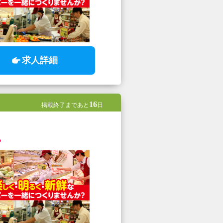
求人詳細
16
掲載終了まであと
日
？