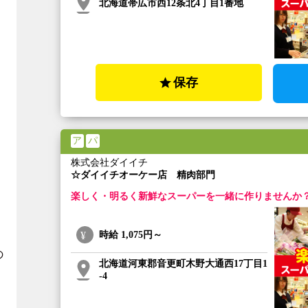
北海道帯広市西12条北4丁目1番地
保存
ア
パ
株式会社ダイイチ
☆ダイイチオーケー店 精肉部門
楽しく・明るく新鮮なスーパーを一緒に作りませんか
時給
1,075円～
の
北海道河東郡音更町木野大通西17丁目1
-4