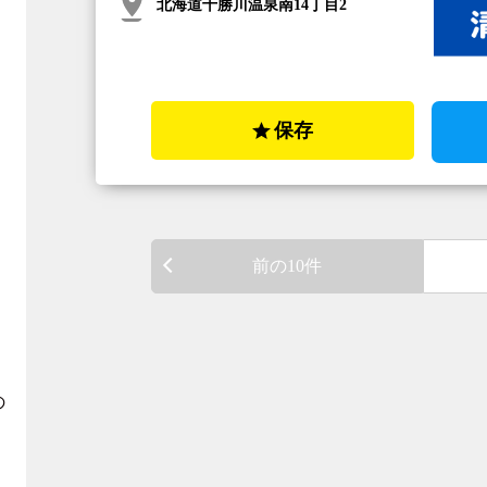
北海道十勝川温泉南14丁目2
保存
前の10件
の