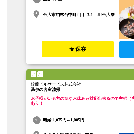
帯広市柏林台中町2丁目3-1 JR帯広寮
保存
ア
パ
鈴蘭ビルサービス株式会社
温泉の客室清掃
お子様がいる方の急なお休みも対応出来るので主婦（
あり！
時給
1,075円～1,085円