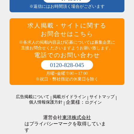
託児所あり
保健・介護・福祉
※返信にはお時間頂く場合がございます
インセンティブ制度あり
薬剤師・登録販売者・薬局
高収入
医療・介護・福祉その他
社員食堂あり
運輸・輸送・農林水産・軽作業
求人掲載・サイトに関する
マイカー通勤可（無料駐車場完備）
タクシー・バス・自動車運転
マイカー通勤可（駐車代規定あり）
お問合せはこちら
商品配送・配達・倉庫内作業
服装・髪型自由
運行管理・事務
※各求人の掲載内容及び応募については募集企業に
寮・社宅あり
直接お問合せくださいますようお願い致します。
農林水産
制服あり
電話でのお問い合わせ
梱包・仕分け・検品
研修制度あり
軽作業
交通費支給
0120-828-045
警備・清掃・ビル管理・保守
その他
職場環境・状況系
月曜~金曜 9:00～17:00
管理人・管理員
その他
ダブルワークOK
※祝日・弊社指定の休業日を除く
施設警備・警備
在宅・内職
清掃・ビルメンテナンス
オープニングスタッフ
警備・清掃・ビル管理・保守その他
広告掲載について
掲載ガイドライン
サイトマップ
全員面接
企業様：
個人情報保護方針
ログイン
友達と応募歓迎
駅徒歩5分以内
上場企業
運営会社
東洋株式会社
転勤なし
はプライバシーマークを取得していま
職場が禁煙・分煙
す