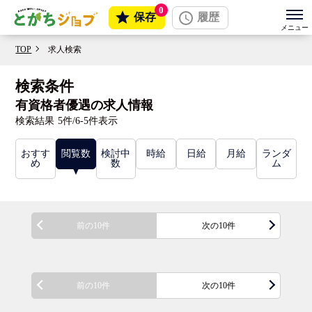
0
保存
履歴
TOP
求人検索
検索条件
有資格者優遇の求人情報
検索結果
5件/6-5件表示
おすす
閲覧数
検討中
時給
日給
月給
ランダ
め
数
ム
前の10件
次の10件
前の10件
次の10件