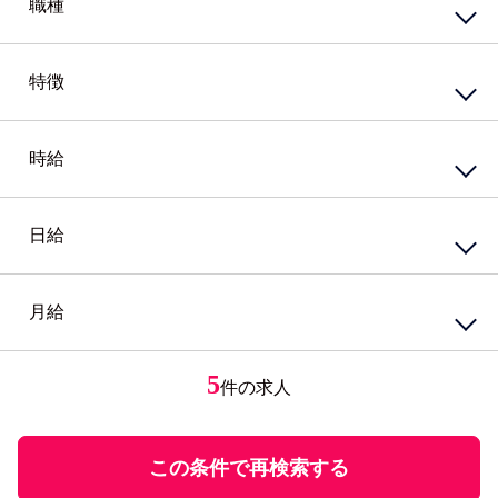
職種
その他北海道
嘱託社員
任用職員
アルバイト・パート
派遣社員
特徴
接客・販売サービス
準社員
臨時社員
コンビニ
業務委託
その他
スーパー・ホームセンター
携帯・家電量販店
時給
資格系
ガソリンスタンド
シニア（60歳）～応援
カウンター業務
高校生歓迎
ホテル・ブライダル・セレモニー
外国語を活かす
日給
円
～
アミューズメント・レジャー・リゾート
PCスキル不要
接客・販売・サービス店長・店長候補
経験必須
円
接客・販売・サービスその他
ブランクOK
月給
円
～
女性が活躍中
接客・給仕・調理・調理補助
アパレル・エステ
経験者優遇
居酒屋・食堂
アパレル販売
円
ミドル応援
レストラン・カフェ
エステティシャン
5
件の求人
円
～
未経験者歓迎
調理・調理補助
学歴不問
ファストフード・デリ
円
有資格者優遇
ホール
U・Iターン歓迎
この条件で再検索する
飲食・フード店長・店長候補
飲食・フードその他