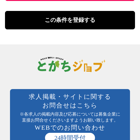
勤務体系
土日祝のみ勤務
理美容・メイク・ネイル
扶養控除内勤務可
理美容・メイク・ネイル
この条件を登録する
学校行事・シフト考慮
エステ・理美容その他
短期間勤務
営業・事務・教育・専門職その他
4時間以内の勤務
内勤・外勤営業
残業20時間未満
コールセンター・データ入力
年間休日120日以上
受付・事務
土日祝休み
塾講師・教員・保育
残業なし
調査・研究
シフト勤務
エンジニア・サポート・保守
週休二日制
クリエイティブ・企画・編集
待遇・福利厚生系
専門職その他
前払い可
製造・加工・組立・検査・整備
週払い可能
求人掲載・サイトに関する
製造・ライン・組立
日払い可能
お問合せはこちら
食品製造・加工
まかない付
土木・建築・建設
※各求人の掲載内容及び応募については募集企業に
社員登用あり
電気・保守
直接お問合せくださいますようお願い致します。
独立支援制度
WEBでのお問い合わせ
送迎あり
医療・介護・保健・福祉
産休・育休実績あり
医師・看護師
24時間受付