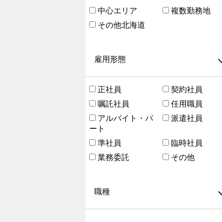
中心エリア
複数勤務地
その他北海道
雇用形態
正社員
契約社員
嘱託社員
任用職員
アルバイト・パ
派遣社員
ート
準社員
臨時社員
業務委託
その他
職種