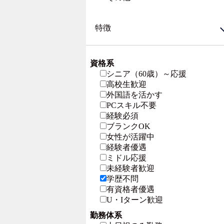
特徴
資格系
シニア（60歳）～応援
高校生歓迎
外国語を活かす
PCスキル不要
経験必須
ブランクOK
女性が活躍中
経験者優遇
ミドル応援
未経験者歓迎
学歴不問
有資格者優遇
U・Iターン歓迎
勤務体系