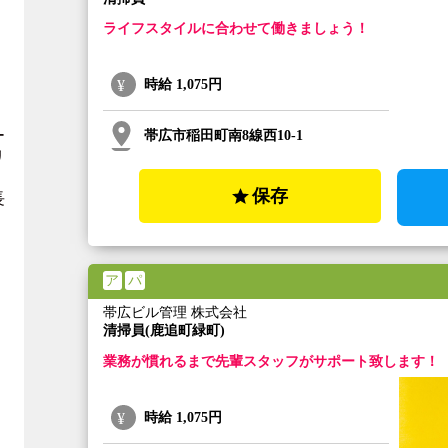
ライフスタイルに合わせて働きましょう！
時給
1,075円
ー
帯広市稲田町南8線西10-1
リ
保存
長
ア
パ
帯広ビル管理 株式会社
清掃員(鹿追町緑町)
業務が慣れるまで先輩スタッフがサポート致します！
時給
1,075円