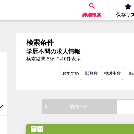
詳細検索
保存
リ
検索条件
学歴不問の求人情報
検索結果
55件/1-10件表示
おすすめ
閲覧数
検討中数
時
前の10件
ア
パ