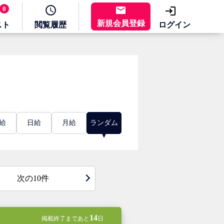
0
新規会員登録
スト
閲覧
履歴
ログイン
給
日給
月給
ランダム
次の10件
14
掲載終了まであと
日