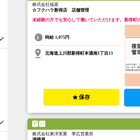
株式会社福原
☆フクハラ新得店 店舗管理
未経験の方でも安心して働いていただけます。新得町
時給
1,075円
北海道上川郡新得町本通南1丁目13
保存
ア
パ
株式会社東洋実業 帯広営業所
清掃員