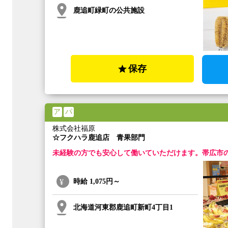
鹿追町緑町の公共施設
保存
ア
パ
株式会社福原
☆フクハラ鹿追店 青果部門
未経験の方でも安心して働いていただけます。帯広市
時給
1,075円～
北海道河東郡鹿追町新町4丁目1