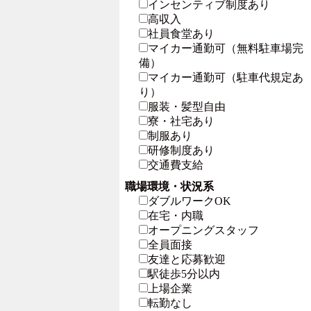
インセンティブ制度あり
高収入
社員食堂あり
マイカー通勤可（無料駐車場完
備）
マイカー通勤可（駐車代規定あ
り）
服装・髪型自由
寮・社宅あり
制服あり
研修制度あり
交通費支給
職場環境・状況系
ダブルワークOK
在宅・内職
オープニングスタッフ
全員面接
友達と応募歓迎
駅徒歩5分以内
上場企業
転勤なし