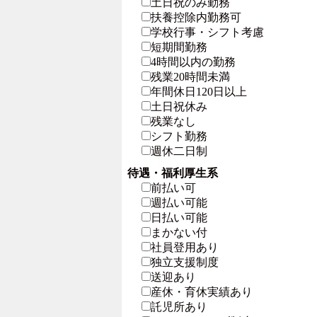
土日祝のみ勤務
扶養控除内勤務可
学校行事・シフト考慮
短期間勤務
4時間以内の勤務
残業20時間未満
年間休日120日以上
土日祝休み
残業なし
シフト勤務
週休二日制
待遇・福利厚生系
前払い可
週払い可能
日払い可能
まかない付
社員登用あり
独立支援制度
送迎あり
産休・育休実績あり
託児所あり