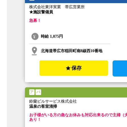
株式会社東洋実業 帯広営業所
★施設警備員
急募！
時給
1,075円
北海道帯広市稲田町南8線西10番地
保存
ア
パ
鈴蘭ビルサービス株式会社
温泉の客室清掃
お子様がいる方の急なお休みも対応出来るので主婦（
あり！