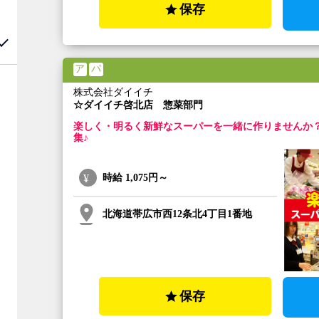
保存
ア
パ
株式会社ダイイチ
☆ダイイチ啓北店 惣菜部門
楽しく・明るく新鮮なスーパーを一緒に作りませんか
集♪
時給
1,075円～
北海道帯広市西12条北4丁目1番地
保存