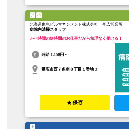
ア
パ
北海道東急ビルマネジメント株式会社 帯広営業所
病院内清掃スタッフ
3～4時間の短時間のお仕事だから無理なく働ける！
時給
1,150円～
帯広市西７条南８丁目１番地３
保存
正