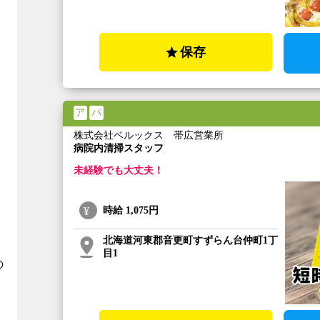
保存
ア
パ
株式会社ベルックス 帯広営業所
病院内清掃スタッフ
未経験でも大丈夫！
時給
1,075円
北海道河東郡音更町すずらん台仲町1丁
目1
の