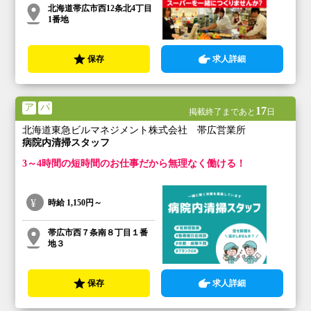
北海道帯広市西12条北4丁目
1番地
保存
求人詳細
ア
パ
17
掲載終了まであと
日
北海道東急ビルマネジメント株式会社 帯広営業所
病院内清掃スタッフ
3～4時間の短時間のお仕事だから無理なく働ける！
時給
1,150円～
帯広市西７条南８丁目１番
地３
保存
求人詳細