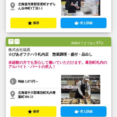
北海道河東郡音更町すずら
ん台仲町1丁目1-1
保存
求人詳細
ア
パ
17
掲載終了まであと
日
株式会社福原
☆ぴあざフクハラ札内店 惣菜調理・盛付・品出し
未経験の方でも安心して働いていただけます。幕別町札内の
アルバイト・パートの求人！
時給
1,075円～
北海道中川郡幕別町札内青
葉町308-23
保存
求人詳細