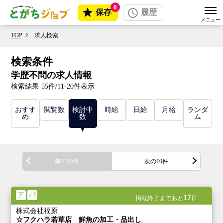
0
保存
履歴
TOP
求人検索
検索条件
学歴不問の求人情報
検索結果
55件/11-20件表示
おすす
閲覧数
検討中
時給
日給
月給
ランダ
め
数
ム
前の10件
次の10件
ア
パ
17
掲載終了まであと
日
株式会社福原
☆フクハラ若草店 鮮魚の加工・品出し