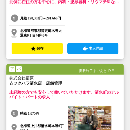
北側に在住の方を中心に、内科・泌尿器科・リウマチ科など
幅広く疾患を診察します。患者様の親身になり、親切丁寧な
対応を心掛けています。
月給
198,333円～291,666円
北海道河東郡音更町木野大
通東9丁目4番40号
保存
求人詳細
ア
パ
17
掲載終了まであと
日
株式会社福原
☆フクハラ清水店 店舗管理
未経験の方でも安心して働いていただけます。清水町のアル
バイト・パートの求人！
時給
1,075円
北海道上川郡清水町本通6丁