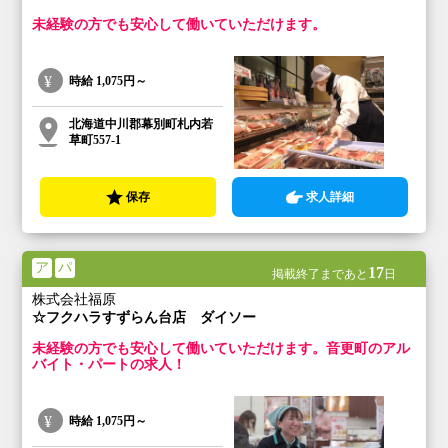
未経験の方でも安心して働いていただけます。
時給
1,075円～
北海道中川郡幕別町札内若
草町557-1
保存
求人詳細
ア
パ
17
掲載終了まであと
日
株式会社福原
☆フクハラすずらん台店 ダイソー
未経験の方でも安心して働いていただけます。音更町のアル
バイト・パートの求人！
時給
1,075円～