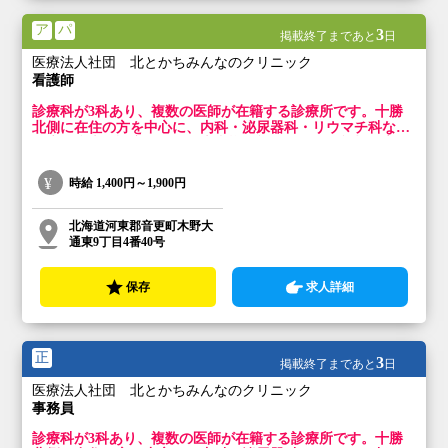
ア
パ
3
掲載終了まであと
日
医療法人社団 北とかちみんなのクリニック
看護師
診療科が3科あり、複数の医師が在籍する診療所です。十勝
北側に在住の方を中心に、内科・泌尿器科・リウマチ科など
幅広く疾患を診察します。患者様の親身になり、親切丁寧な
対応を心掛けています。
時給
1,400円～1,900円
北海道河東郡音更町木野大
通東9丁目4番40号
保存
求人詳細
正
3
掲載終了まであと
日
医療法人社団 北とかちみんなのクリニック
事務員
診療科が3科あり、複数の医師が在籍する診療所です。十勝