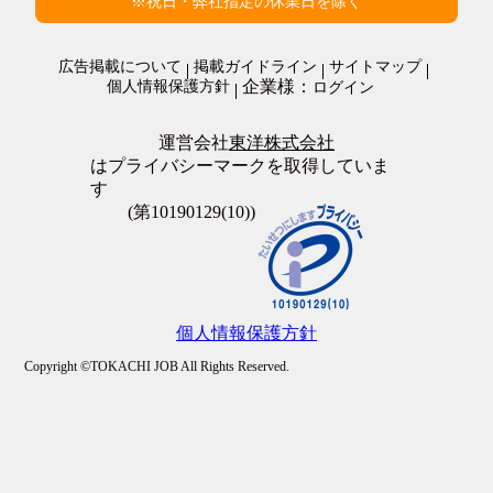
ダブルワークOK
※祝日・弊社指定の休業日を除く
施設警備・警備
在宅・内職
清掃・ビルメンテナンス
オープニングスタッフ
警備・清掃・ビル管理・保守その他
広告掲載について
掲載ガイドライン
サイトマップ
全員面接
企業様：
個人情報保護方針
ログイン
友達と応募歓迎
駅徒歩5分以内
上場企業
運営会社
東洋株式会社
転勤なし
はプライバシーマークを取得していま
職場が禁煙・分煙
す
大量募集
(第10190129(10))
個人情報保護方針
Copyright ©TOKACHI JOB All Rights Reserved.