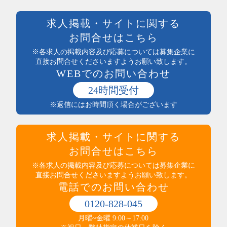
専門職その他
前払い可
製造・加工・組立・検査・整備
週払い可能
求人掲載・サイトに関する
製造・ライン・組立
日払い可能
お問合せはこちら
食品製造・加工
まかない付
土木・建築・建設
※各求人の掲載内容及び応募については募集企業に
社員登用あり
電気・保守
直接お問合せくださいますようお願い致します。
独立支援制度
WEBでのお問い合わせ
送迎あり
医療・介護・保健・福祉
産休・育休実績あり
医師・看護師
24時間受付
託児所あり
保健・介護・福祉
※返信にはお時間頂く場合がございます
インセンティブ制度あり
薬剤師・登録販売者・薬局
高収入
医療・介護・福祉その他
社員食堂あり
運輸・輸送・農林水産・軽作業
求人掲載・サイトに関する
マイカー通勤可（無料駐車場完備）
タクシー・バス・自動車運転
マイカー通勤可（駐車代規定あり）
お問合せはこちら
商品配送・配達・倉庫内作業
服装・髪型自由
運行管理・事務
※各求人の掲載内容及び応募については募集企業に
寮・社宅あり
直接お問合せくださいますようお願い致します。
農林水産
制服あり
電話でのお問い合わせ
梱包・仕分け・検品
研修制度あり
軽作業
交通費支給
0120-828-045
警備・清掃・ビル管理・保守
その他
職場環境・状況系
月曜~金曜 9:00～17:00
管理人・管理員
その他