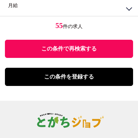
接客・販売・サービスその他
ブランクOK
月給
円
～
女性が活躍中
接客・給仕・調理・調理補助
アパレル・エステ
経験者優遇
居酒屋・食堂
アパレル販売
円
ミドル応援
レストラン・カフェ
エステティシャン
55
件の求人
円
～
未経験者歓迎
調理・調理補助
学歴不問
ファストフード・デリ
円
有資格者優遇
ホール
U・Iターン歓迎
この条件で再検索する
飲食・フード店長・店長候補
飲食・フードその他
勤務体系
土日祝のみ勤務
理美容・メイク・ネイル
扶養控除内勤務可
理美容・メイク・ネイル
この条件を登録する
学校行事・シフト考慮
エステ・理美容その他
短期間勤務
営業・事務・教育・専門職その他
4時間以内の勤務
内勤・外勤営業
残業20時間未満
コールセンター・データ入力
年間休日120日以上
受付・事務
土日祝休み
塾講師・教員・保育
残業なし
調査・研究
シフト勤務
エンジニア・サポート・保守
週休二日制
クリエイティブ・企画・編集
待遇・福利厚生系