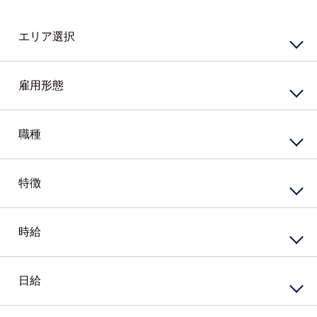
エリア選択
東エリア
西エリア
雇用形態
南エリア
北エリア
中心エリア
複数勤務地
正社員
契約社員
職種
その他北海道
嘱託社員
任用職員
アルバイト・パート
派遣社員
特徴
接客・販売サービス
準社員
臨時社員
コンビニ
業務委託
その他
スーパー・ホームセンター
携帯・家電量販店
時給
資格系
ガソリンスタンド
シニア（60歳）～応援
カウンター業務
高校生歓迎
ホテル・ブライダル・セレモニー
外国語を活かす
日給
円
～
アミューズメント・レジャー・リゾート
PCスキル不要
接客・販売・サービス店長・店長候補
経験必須
円