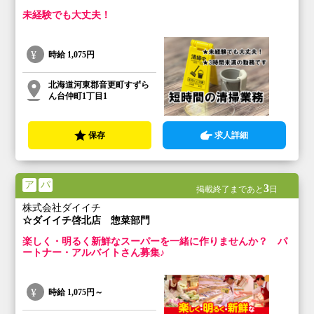
未経験でも大丈夫！
時給
1,075円
北海道河東郡音更町すずら
ん台仲町1丁目1
保存
求人詳細
ア
パ
3
掲載終了まであと
日
株式会社ダイイチ
☆ダイイチ啓北店 惣菜部門
楽しく・明るく新鮮なスーパーを一緒に作りませんか？ パ
ートナー・アルバイトさん募集♪
時給
1,075円～