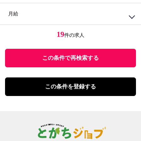
接客・販売・サービス店長・店長候補
経験必須
円
接客・販売・サービスその他
ブランクOK
月給
円
～
女性が活躍中
接客・給仕・調理・調理補助
アパレル・エステ
経験者優遇
居酒屋・食堂
アパレル販売
円
ミドル応援
レストラン・カフェ
エステティシャン
19
件の求人
円
～
未経験者歓迎
調理・調理補助
学歴不問
ファストフード・デリ
円
有資格者優遇
ホール
U・Iターン歓迎
この条件で再検索する
飲食・フード店長・店長候補
飲食・フードその他
勤務体系
土日祝のみ勤務
理美容・メイク・ネイル
扶養控除内勤務可
理美容・メイク・ネイル
この条件を登録する
学校行事・シフト考慮
エステ・理美容その他
短期間勤務
営業・事務・教育・専門職その他
4時間以内の勤務
内勤・外勤営業
残業20時間未満
コールセンター・データ入力
年間休日120日以上
受付・事務
土日祝休み
塾講師・教員・保育
残業なし
調査・研究
シフト勤務
エンジニア・サポート・保守
週休二日制