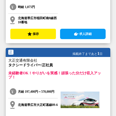
時給
1,075円
北海道帯広市稲田町南8線西
10番地
保存
求人詳細
正
1
掲載終了まであと
日
大正交通有限会社
タクシードライバー/正社員
未経験者OK！やりがいを実感！頑張った分だけ収入アッ
プ！
月給
197,400円～570,000円
北海道帯広市大正町基線89-6