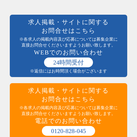
クリエイティブ・企画・編集
待遇・福利厚生系
専門職その他
前払い可
製造・加工・組立・検査・整備
週払い可能
求人掲載・サイトに関する
製造・ライン・組立
日払い可能
お問合せはこちら
食品製造・加工
まかない付
土木・建築・建設
※各求人の掲載内容及び応募については募集企業に
社員登用あり
電気・保守
直接お問合せくださいますようお願い致します。
独立支援制度
WEBでのお問い合わせ
送迎あり
医療・介護・保健・福祉
産休・育休実績あり
医師・看護師
24時間受付
託児所あり
保健・介護・福祉
※返信にはお時間頂く場合がございます
インセンティブ制度あり
薬剤師・登録販売者・薬局
高収入
医療・介護・福祉その他
社員食堂あり
運輸・輸送・農林水産・軽作業
求人掲載・サイトに関する
マイカー通勤可（無料駐車場完備）
タクシー・バス・自動車運転
マイカー通勤可（駐車代規定あり）
お問合せはこちら
商品配送・配達・倉庫内作業
服装・髪型自由
運行管理・事務
※各求人の掲載内容及び応募については募集企業に
寮・社宅あり
直接お問合せくださいますようお願い致します。
農林水産
制服あり
電話でのお問い合わせ
梱包・仕分け・検品
研修制度あり
軽作業
交通費支給
0120-828-045
警備・清掃・ビル管理・保守
その他