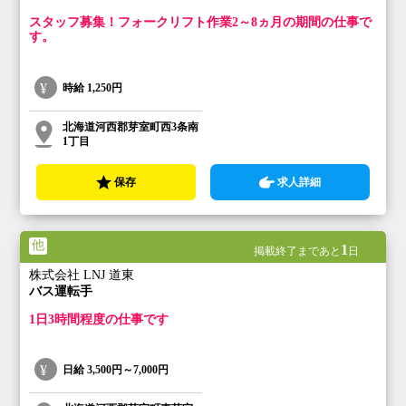
スタッフ募集！フォークリフト作業2～8ヵ月の期間の仕事で
す。
時給
1,250円
北海道河西郡芽室町西3条南
1丁目
保存
求人詳細
他
1
掲載終了まであと
日
株式会社 LNJ 道東
バス運転手
1日3時間程度の仕事です
日給
3,500円～7,000円