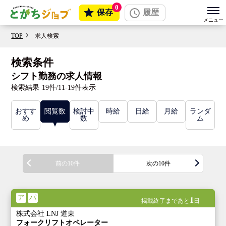
0
保存
履歴
TOP
求人検索
検索条件
シフト勤務の求人情報
検索結果
19件/11-19件表示
おすす
閲覧数
検討中
時給
日給
月給
ランダ
め
数
ム
前の10件
次の10件
ア
パ
1
掲載終了まであと
日
株式会社 LNJ 道東
フォークリフトオペレーター