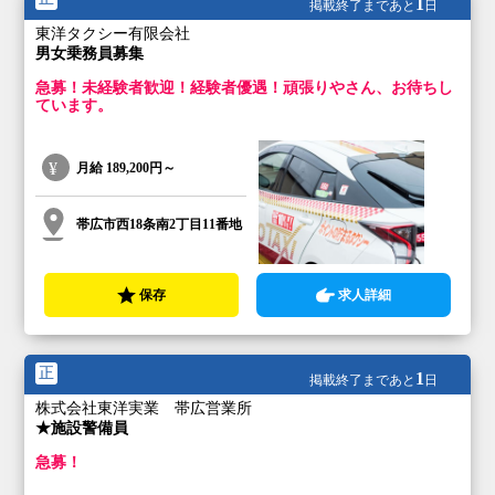
1
掲載終了まであと
日
東洋タクシー有限会社
男女乗務員募集
急募！未経験者歓迎！経験者優遇！頑張りやさん、お待ちし
ています。
月給
189,200円～
帯広市西18条南2丁目11番地
保存
求人詳細
正
1
掲載終了まであと
日
株式会社東洋実業 帯広営業所
★施設警備員
急募！