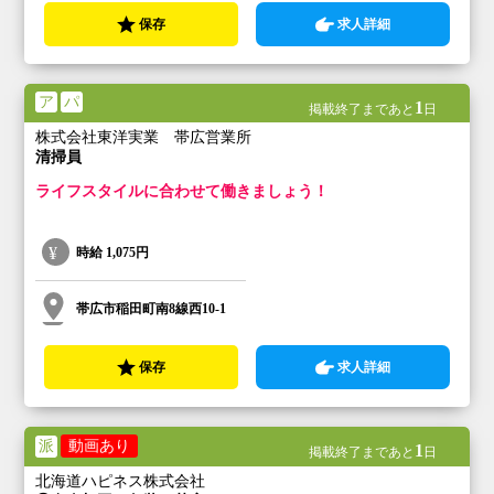
保存
求人詳細
ア
パ
1
掲載終了まであと
日
株式会社東洋実業 帯広営業所
清掃員
ライフスタイルに合わせて働きましょう！
時給
1,075円
帯広市稲田町南8線西10-1
保存
求人詳細
派
動画あり
1
掲載終了まであと
日
北海道ハピネス株式会社