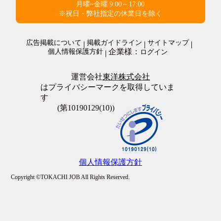
職場環境・状況系
月曜~金曜 9:00～17:00
管理人・管理員
その他
ダブルワークOK
※祝日・弊社指定の休業日を除く
施設警備・警備
在宅・内職
清掃・ビルメンテナンス
オープニングスタッフ
警備・清掃・ビル管理・保守その他
広告掲載について
掲載ガイドライン
サイトマップ
全員面接
企業様：
個人情報保護方針
ログイン
友達と応募歓迎
駅徒歩5分以内
上場企業
運営会社
東洋株式会社
転勤なし
はプライバシーマークを取得していま
職場が禁煙・分煙
す
大量募集
(第10190129(10))
個人情報保護方針
Copyright ©TOKACHI JOB All Rights Reserved.