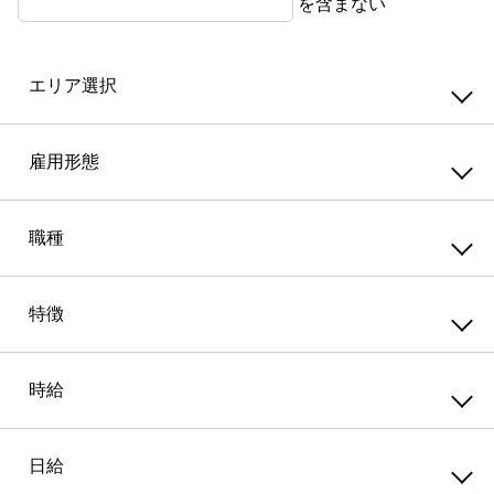
を含まない
エリア選択
東エリア
西エリア
雇用形態
南エリア
北エリア
中心エリア
複数勤務地
正社員
契約社員
職種
その他北海道
嘱託社員
任用職員
アルバイト・パート
派遣社員
特徴
接客・販売サービス
準社員
臨時社員
コンビニ
業務委託
その他
スーパー・ホームセンター
携帯・家電量販店
時給
資格系
ガソリンスタンド
シニア（60歳）～応援
カウンター業務
高校生歓迎
ホテル・ブライダル・セレモニー
外国語を活かす
日給
円
～
アミューズメント・レジャー・リゾート
PCスキル不要