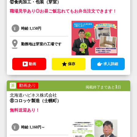
⑫食肉加工・包装（芽室）
職場見学あり◎お昼ご飯忘れてもお弁当注文できます！
時給
1,150円
勤務地は芽室の工場です
動画
保存
求人詳細
派
動画あり
1
掲載終了まであと
日
北海道ハピネス株式会社
⑧コロッケ製造（士幌町）
無料送迎あり！
時給
1,160円～