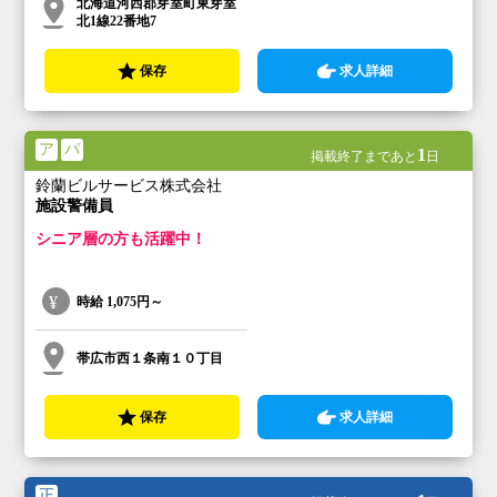
北海道河西郡芽室町東芽室
北1線22番地7
保存
求人詳細
ア
パ
1
掲載終了まであと
日
鈴蘭ビルサービス株式会社
施設警備員
シニア層の方も活躍中！
時給
1,075円～
帯広市西１条南１０丁目
保存
求人詳細
正