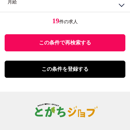
月給
円
～
女性が活躍中
接客・給仕・調理・調理補助
アパレル・エステ
経験者優遇
居酒屋・食堂
アパレル販売
円
ミドル応援
レストラン・カフェ
エステティシャン
19
件の求人
円
～
未経験者歓迎
調理・調理補助
学歴不問
ファストフード・デリ
円
有資格者優遇
ホール
U・Iターン歓迎
この条件で再検索する
飲食・フード店長・店長候補
飲食・フードその他
勤務体系
土日祝のみ勤務
理美容・メイク・ネイル
扶養控除内勤務可
理美容・メイク・ネイル
この条件を登録する
学校行事・シフト考慮
エステ・理美容その他
短期間勤務
営業・事務・教育・専門職その他
4時間以内の勤務
内勤・外勤営業
残業20時間未満
コールセンター・データ入力
年間休日120日以上
受付・事務
土日祝休み
塾講師・教員・保育
残業なし
調査・研究
シフト勤務
エンジニア・サポート・保守
週休二日制
クリエイティブ・企画・編集
待遇・福利厚生系
専門職その他