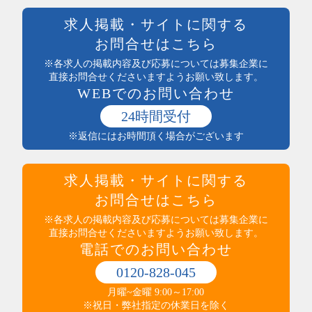
前払い可
製造・加工・組立・検査・整備
週払い可能
求人掲載・サイトに関する
製造・ライン・組立
日払い可能
お問合せはこちら
食品製造・加工
まかない付
土木・建築・建設
※各求人の掲載内容及び応募については募集企業に
社員登用あり
電気・保守
直接お問合せくださいますようお願い致します。
独立支援制度
WEBでのお問い合わせ
送迎あり
医療・介護・保健・福祉
産休・育休実績あり
医師・看護師
24時間受付
託児所あり
保健・介護・福祉
※返信にはお時間頂く場合がございます
インセンティブ制度あり
薬剤師・登録販売者・薬局
高収入
医療・介護・福祉その他
社員食堂あり
運輸・輸送・農林水産・軽作業
求人掲載・サイトに関する
マイカー通勤可（無料駐車場完備）
タクシー・バス・自動車運転
マイカー通勤可（駐車代規定あり）
お問合せはこちら
商品配送・配達・倉庫内作業
服装・髪型自由
運行管理・事務
※各求人の掲載内容及び応募については募集企業に
寮・社宅あり
直接お問合せくださいますようお願い致します。
農林水産
制服あり
電話でのお問い合わせ
梱包・仕分け・検品
研修制度あり
軽作業
交通費支給
0120-828-045
警備・清掃・ビル管理・保守
その他
職場環境・状況系
月曜~金曜 9:00～17:00
管理人・管理員
その他
ダブルワークOK
※祝日・弊社指定の休業日を除く