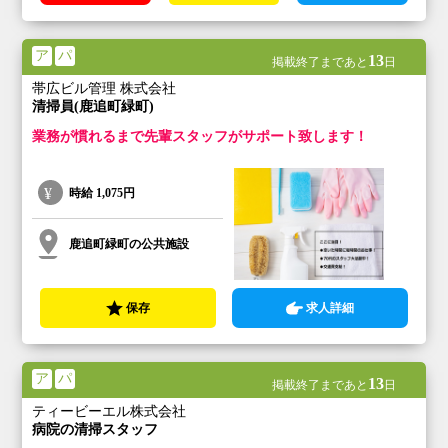
ア
パ
13
掲載終了まであと
日
帯広ビル管理 株式会社
清掃員(鹿追町緑町)
業務が慣れるまで先輩スタッフがサポート致します！
時給
1,075円
鹿追町緑町の公共施設
保存
求人詳細
ア
パ
13
掲載終了まであと
日
ティービーエル株式会社
病院の清掃スタッフ