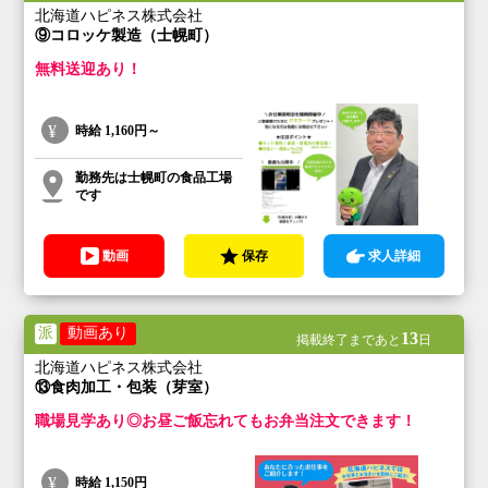
北海道ハピネス株式会社
⑨コロッケ製造（士幌町）
無料送迎あり！
時給
1,160円～
勤務先は士幌町の食品工場
です
動画
保存
求人詳細
派
動画あり
13
掲載終了まであと
日
北海道ハピネス株式会社
⑬食肉加工・包装（芽室）
職場見学あり◎お昼ご飯忘れてもお弁当注文できます！
時給
1,150円