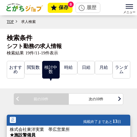
0
保存
履歴
TOP
求人検索
検索条件
シフト勤務の求人情報
検索結果
19件/11-19件表示
おすす
閲覧数
検討中
時給
日給
月給
ランダ
め
数
ム
前の10件
次の10件
正
13
掲載終了まであと
日
株式会社東洋実業 帯広営業所
★施設警備員