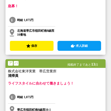
急募！
時給
1,075円
北海道帯広市稲田町南8線西
10番地
保存
求人詳細
ア
パ
13
掲載終了まであと
日
株式会社東洋実業 帯広営業所
清掃員
ライフスタイルに合わせて働きましょう！
時給
1,075円
帯広市稲田町南8線西10-1