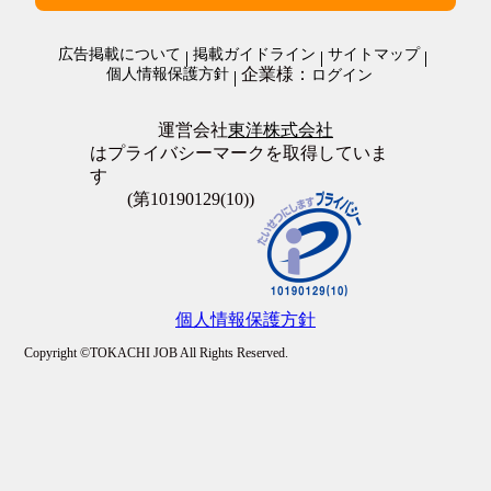
施設警備・警備
在宅・内職
清掃・ビルメンテナンス
オープニングスタッフ
警備・清掃・ビル管理・保守その他
広告掲載について
掲載ガイドライン
サイトマップ
全員面接
企業様：
個人情報保護方針
ログイン
友達と応募歓迎
駅徒歩5分以内
上場企業
運営会社
東洋株式会社
転勤なし
はプライバシーマークを取得していま
職場が禁煙・分煙
す
大量募集
(第10190129(10))
個人情報保護方針
Copyright ©TOKACHI JOB All Rights Reserved.