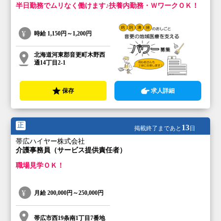
半日勤務でムリなく働けます♪扶養内勤務・ＷワークＯＫ！
時給
1,150円～1,200円
北海道河東郡音更町木野西
通14丁目2-1
保存
求人詳細
正
13
掲載終了まであと
日
帯広ハイヤー株式会社
介護事務員（サービス提供責任者）
職場見学ＯＫ！
月給
200,000円～250,000円
帯広市西19条南1丁目7番地