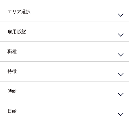
エリア選択
東エリア
西エリア
雇用形態
南エリア
北エリア
中心エリア
複数勤務地
正社員
契約社員
職種
その他北海道
嘱託社員
任用職員
アルバイト・パート
派遣社員
特徴
接客・販売サービス
準社員
臨時社員
コンビニ
業務委託
その他
スーパー・ホームセンター
携帯・家電量販店
時給
資格系
ガソリンスタンド
シニア（60歳）～応援
カウンター業務
高校生歓迎
ホテル・ブライダル・セレモニー
外国語を活かす
日給
円
～
アミューズメント・レジャー・リゾート
PCスキル不要
接客・販売・サービス店長・店長候補
経験必須
円
接客・販売・サービスその他
ブランクOK