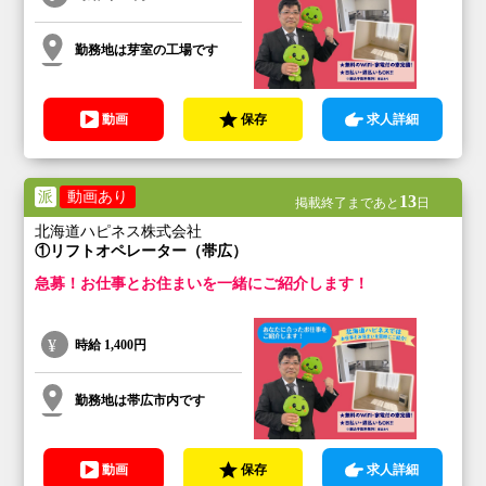
勤務地は芽室の工場です
動画
保存
求人詳細
派
動画あり
13
掲載終了まであと
日
北海道ハピネス株式会社
①リフトオペレーター（帯広）
急募！お仕事とお住まいを一緒にご紹介します！
時給
1,400円
勤務地は帯広市内です
動画
保存
求人詳細