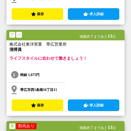
保存
求人詳細
ア
パ
13
掲載終了まであと
日
株式会社東洋実業 帯広営業所
清掃員
ライフスタイルに合わせて働きましょう！
時給
1,075円
帯広市西1条南16丁目11
保存
求人詳細
派
動画あり
13
掲載終了まであと
日