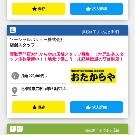
保存
求人詳細
正
30
掲載終了まであと
日
ソーシャルバリュー株式会社
店舗スタッフ
買取専門店おたからやの店舗スタッフ募集！！地元出身スタ
ッフ多数活躍中！！地元で働こう！未経験歓迎の研修制度！
月給
270,000円～
北海道帯広市白樺16条西2-2-
4
保存
求人詳細
ア
パ
2
掲載終了まであと
日