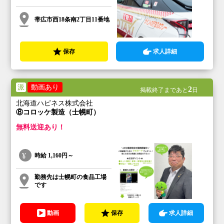
帯広市西18条南2丁目11番地
保存
求人詳細
派
動画あり
2
掲載終了まであと
日
北海道ハピネス株式会社
⑧コロッケ製造（士幌町）
無料送迎あり！
時給
1,160円～
勤務先は士幌町の食品工場
です
動画
保存
求人詳細