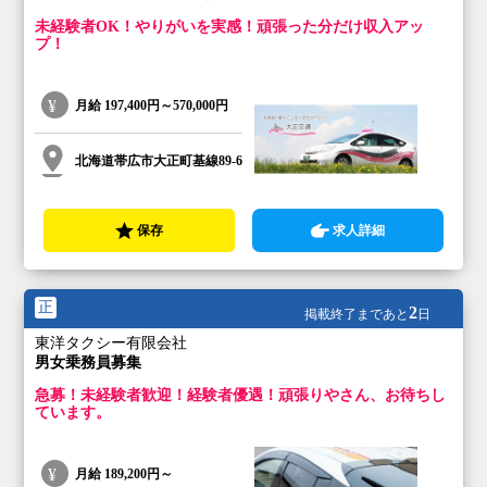
未経験者OK！やりがいを実感！頑張った分だけ収入アッ
プ！
月給
197,400円～570,000円
北海道帯広市大正町基線89-6
保存
求人詳細
正
2
掲載終了まであと
日
東洋タクシー有限会社
男女乗務員募集
急募！未経験者歓迎！経験者優遇！頑張りやさん、お待ちし
ています。
月給
189,200円～