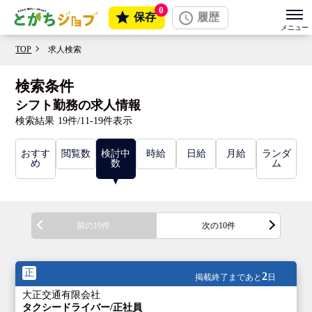
0
保存
履歴
TOP
求人検索
検索条件
シフト勤務の求人情報
検索結果
19件/11-19件表示
おすす
閲覧数
検討中
時給
日給
月給
ランダ
め
数
ム
前の10件
次の10件
正
2
掲載終了まであと
日
大正交通有限会社
タクシードライバー/正社員