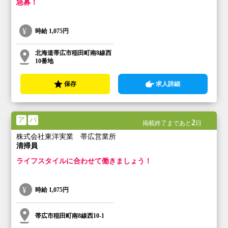
急募！
時給
1,075円
北海道帯広市稲田町南8線西
10番地
保存
求人詳細
ア
パ
2
掲載終了まであと
日
株式会社東洋実業 帯広営業所
清掃員
ライフスタイルに合わせて働きましょう！
時給
1,075円
帯広市稲田町南8線西10-1