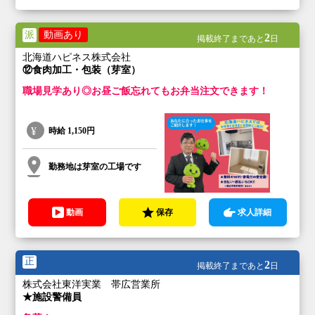
派
動画あり
2
掲載終了まであと
日
北海道ハピネス株式会社
⑫食肉加工・包装（芽室）
職場見学あり◎お昼ご飯忘れてもお弁当注文できます！
時給
1,150円
勤務地は芽室の工場です
動画
保存
求人詳細
正
2
掲載終了まであと
日
株式会社東洋実業 帯広営業所
★施設警備員