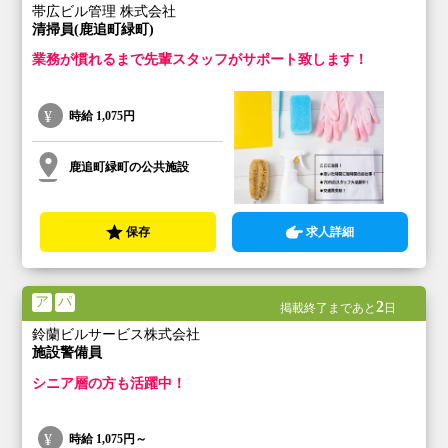
帯広ビル管理 株式会社
清掃員(鹿追町緑町)
業務が慣れるまで先輩スタッフがサポート致します！
時給
1,075円
鹿追町緑町の公共施設
保存
求人詳細
ア
パ
2
掲載終了まであと
日
鈴蘭ビルサービス株式会社
施設警備員
シニア層の方も活躍中！
時給
1,075円～