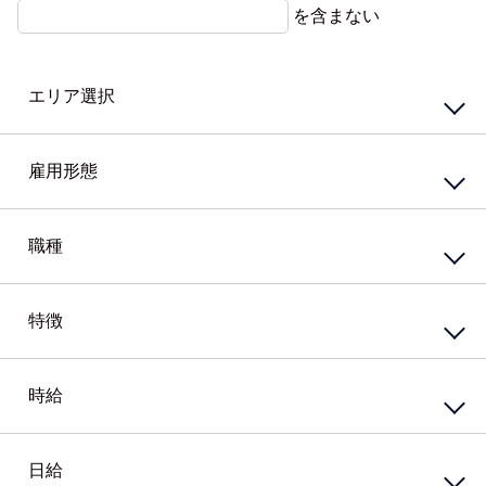
を含まない
エリア選択
東エリア
西エリア
雇用形態
南エリア
北エリア
中心エリア
複数勤務地
正社員
契約社員
職種
その他北海道
嘱託社員
任用職員
アルバイト・パート
派遣社員
特徴
接客・販売サービス
準社員
臨時社員
コンビニ
業務委託
その他
スーパー・ホームセンター
携帯・家電量販店
時給
資格系
ガソリンスタンド
シニア（60歳）～応援
カウンター業務
高校生歓迎
ホテル・ブライダル・セレモニー
外国語を活かす
日給
円
～
アミューズメント・レジャー・リゾート