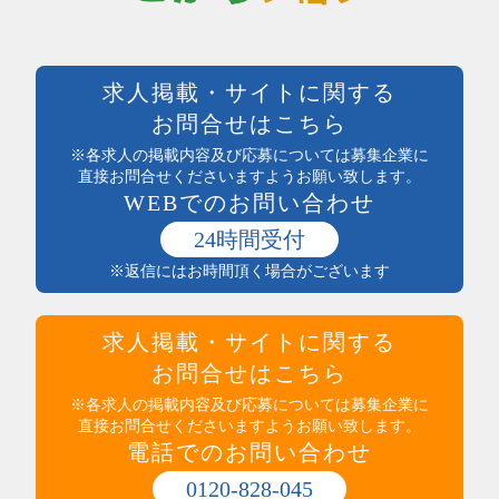
週休二日制
クリエイティブ・企画・編集
待遇・福利厚生系
専門職その他
前払い可
製造・加工・組立・検査・整備
週払い可能
求人掲載・サイトに関する
製造・ライン・組立
日払い可能
お問合せはこちら
食品製造・加工
まかない付
土木・建築・建設
※各求人の掲載内容及び応募については募集企業に
社員登用あり
電気・保守
直接お問合せくださいますようお願い致します。
独立支援制度
WEBでのお問い合わせ
送迎あり
医療・介護・保健・福祉
産休・育休実績あり
医師・看護師
24時間受付
託児所あり
保健・介護・福祉
※返信にはお時間頂く場合がございます
インセンティブ制度あり
薬剤師・登録販売者・薬局
高収入
医療・介護・福祉その他
社員食堂あり
運輸・輸送・農林水産・軽作業
求人掲載・サイトに関する
マイカー通勤可（無料駐車場完備）
タクシー・バス・自動車運転
マイカー通勤可（駐車代規定あり）
お問合せはこちら
商品配送・配達・倉庫内作業
服装・髪型自由
運行管理・事務
※各求人の掲載内容及び応募については募集企業に
寮・社宅あり
直接お問合せくださいますようお願い致します。
農林水産
制服あり
電話でのお問い合わせ
梱包・仕分け・検品
研修制度あり
軽作業
交通費支給
0120-828-045