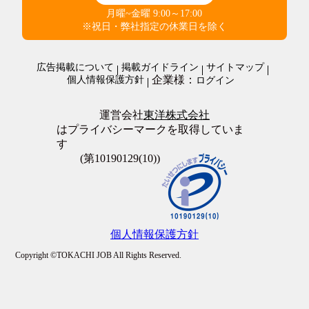
警備・清掃・ビル管理・保守
その他
職場環境・状況系
月曜~金曜 9:00～17:00
管理人・管理員
その他
ダブルワークOK
※祝日・弊社指定の休業日を除く
施設警備・警備
在宅・内職
清掃・ビルメンテナンス
オープニングスタッフ
警備・清掃・ビル管理・保守その他
広告掲載について
掲載ガイドライン
サイトマップ
全員面接
企業様：
個人情報保護方針
ログイン
友達と応募歓迎
駅徒歩5分以内
上場企業
運営会社
東洋株式会社
転勤なし
はプライバシーマークを取得していま
職場が禁煙・分煙
す
大量募集
(第10190129(10))
個人情報保護方針
Copyright ©TOKACHI JOB All Rights Reserved.