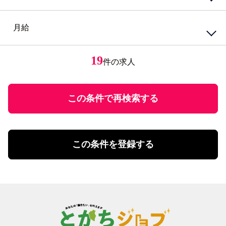
PCスキル不要
接客・販売・サービス店長・店長候補
経験必須
円
接客・販売・サービスその他
ブランクOK
月給
円
～
女性が活躍中
接客・給仕・調理・調理補助
アパレル・エステ
経験者優遇
居酒屋・食堂
アパレル販売
円
ミドル応援
レストラン・カフェ
エステティシャン
19
件の求人
円
～
未経験者歓迎
調理・調理補助
学歴不問
ファストフード・デリ
円
有資格者優遇
ホール
U・Iターン歓迎
この条件で再検索する
飲食・フード店長・店長候補
飲食・フードその他
勤務体系
土日祝のみ勤務
理美容・メイク・ネイル
扶養控除内勤務可
理美容・メイク・ネイル
この条件を登録する
学校行事・シフト考慮
エステ・理美容その他
短期間勤務
営業・事務・教育・専門職その他
4時間以内の勤務
内勤・外勤営業
残業20時間未満
コールセンター・データ入力
年間休日120日以上
受付・事務
土日祝休み
塾講師・教員・保育
残業なし
調査・研究
シフト勤務
エンジニア・サポート・保守