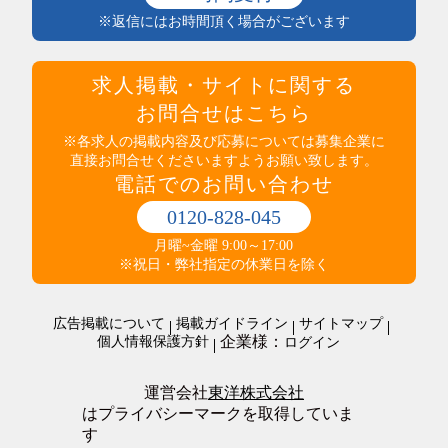
託児所あり
保健・介護・福祉
※返信にはお時間頂く場合がございます
インセンティブ制度あり
薬剤師・登録販売者・薬局
高収入
医療・介護・福祉その他
社員食堂あり
運輸・輸送・農林水産・軽作業
求人掲載・サイトに関する
マイカー通勤可（無料駐車場完備）
タクシー・バス・自動車運転
マイカー通勤可（駐車代規定あり）
お問合せはこちら
商品配送・配達・倉庫内作業
服装・髪型自由
運行管理・事務
※各求人の掲載内容及び応募については募集企業に
寮・社宅あり
直接お問合せくださいますようお願い致します。
農林水産
制服あり
電話でのお問い合わせ
梱包・仕分け・検品
研修制度あり
軽作業
交通費支給
0120-828-045
警備・清掃・ビル管理・保守
その他
職場環境・状況系
月曜~金曜 9:00～17:00
管理人・管理員
その他
ダブルワークOK
※祝日・弊社指定の休業日を除く
施設警備・警備
在宅・内職
清掃・ビルメンテナンス
オープニングスタッフ
警備・清掃・ビル管理・保守その他
広告掲載について
掲載ガイドライン
サイトマップ
全員面接
企業様：
個人情報保護方針
ログイン
友達と応募歓迎
駅徒歩5分以内
上場企業
運営会社
東洋株式会社
転勤なし
はプライバシーマークを取得していま
職場が禁煙・分煙
す