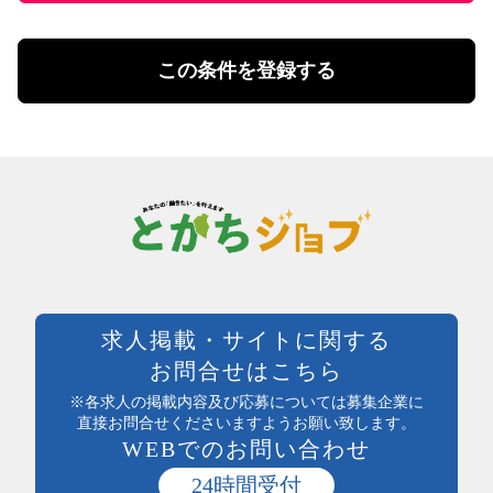
勤務体系
土日祝のみ勤務
理美容・メイク・ネイル
扶養控除内勤務可
理美容・メイク・ネイル
この条件を登録する
学校行事・シフト考慮
エステ・理美容その他
短期間勤務
営業・事務・教育・専門職その他
4時間以内の勤務
内勤・外勤営業
残業20時間未満
コールセンター・データ入力
年間休日120日以上
受付・事務
土日祝休み
塾講師・教員・保育
残業なし
調査・研究
シフト勤務
エンジニア・サポート・保守
週休二日制
クリエイティブ・企画・編集
待遇・福利厚生系
専門職その他
前払い可
製造・加工・組立・検査・整備
週払い可能
求人掲載・サイトに関する
製造・ライン・組立
日払い可能
お問合せはこちら
食品製造・加工
まかない付
土木・建築・建設
※各求人の掲載内容及び応募については募集企業に
社員登用あり
電気・保守
直接お問合せくださいますようお願い致します。
独立支援制度
WEBでのお問い合わせ
送迎あり
医療・介護・保健・福祉
産休・育休実績あり
医師・看護師
24時間受付