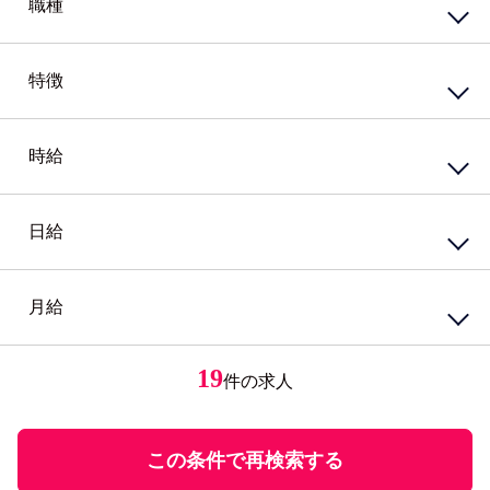
職種
その他北海道
嘱託社員
任用職員
アルバイト・パート
派遣社員
特徴
接客・販売サービス
準社員
臨時社員
コンビニ
業務委託
その他
スーパー・ホームセンター
携帯・家電量販店
時給
資格系
ガソリンスタンド
シニア（60歳）～応援
カウンター業務
高校生歓迎
ホテル・ブライダル・セレモニー
外国語を活かす
日給
円
～
アミューズメント・レジャー・リゾート
PCスキル不要
接客・販売・サービス店長・店長候補
経験必須
円
接客・販売・サービスその他
ブランクOK
月給
円
～
女性が活躍中
接客・給仕・調理・調理補助
アパレル・エステ
経験者優遇
居酒屋・食堂
アパレル販売
円
ミドル応援
レストラン・カフェ
エステティシャン
19
件の求人
円
～
未経験者歓迎
調理・調理補助
学歴不問
ファストフード・デリ
円
有資格者優遇
ホール
U・Iターン歓迎
この条件で再検索する
飲食・フード店長・店長候補
飲食・フードその他