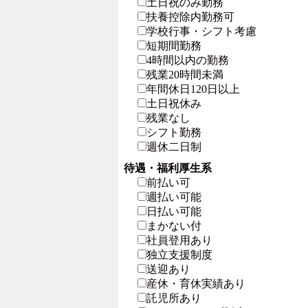
土日祝のみ勤務
扶養控除内勤務可
学校行事・シフト考慮
短期間勤務
4時間以内の勤務
残業20時間未満
年間休日120日以上
土日祝休み
残業なし
シフト勤務
週休二日制
待遇・福利厚生系
前払い可
週払い可能
日払い可能
まかない付
社員登用あり
独立支援制度
送迎あり
産休・育休実績あり
託児所あり