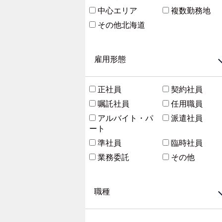
中心エリア
複数勤務地
その他北海道
雇用形態
正社員
契約社員
嘱託社員
任用職員
アルバイト・パ
派遣社員
ート
準社員
臨時社員
業務委託
その他
職種