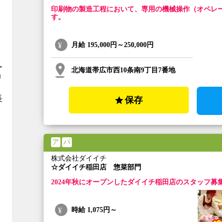
印刷物の製造工程において、専用の機械操作（オペレ
す。
月給
195,000円～250,000円
ー
北海道帯広市西10条南9丁目7番地
リ
長
保存
ア
パ
株式会社ダイイチ
☆ダイイチ稲田店 惣菜部門
2024年秋にオープンしたダイイチ稲田店のスタッフ募
時給
1,075円～