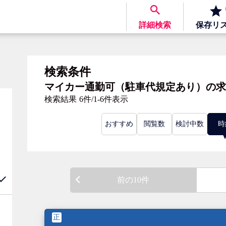
詳細検索
保存
リ
検索条件
マイカー通勤可（駐車代規定あり）の求
検索結果
6件/1-6件表示
おすすめ
閲覧数
検討中数
時
前の10件
正