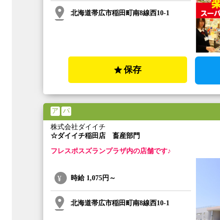
北海道帯広市稲田町南8線西10-1
保存
ア
パ
株式会社ダイイチ
☆ダイイチ稲田店 畜産部門
フレスポスズランプラザ内の店舗です♪
時給
1,075円～
北海道帯広市稲田町南8線西10-1