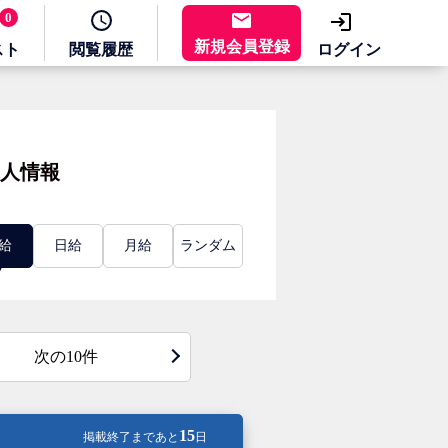
0
新規会員登録
スト
閲覧
履歴
ログイン
人情報
給
日給
月給
ランダム
次の10件
15
掲載終了まであと
日