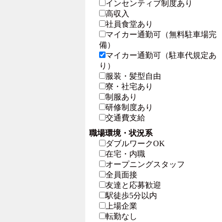
インセンティブ制度あり
高収入
社員食堂あり
マイカー通勤可（無料駐車場完
備）
マイカー通勤可（駐車代規定あ
り）
服装・髪型自由
寮・社宅あり
制服あり
研修制度あり
交通費支給
職場環境・状況系
ダブルワークOK
在宅・内職
オープニングスタッフ
全員面接
友達と応募歓迎
駅徒歩5分以内
上場企業
転勤なし