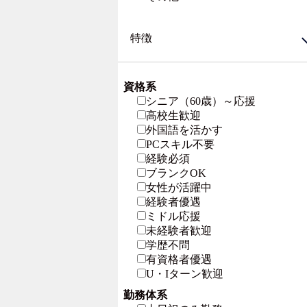
特徴
資格系
シニア（60歳）～応援
高校生歓迎
外国語を活かす
PCスキル不要
経験必須
ブランクOK
女性が活躍中
経験者優遇
ミドル応援
未経験者歓迎
学歴不問
有資格者優遇
U・Iターン歓迎
勤務体系