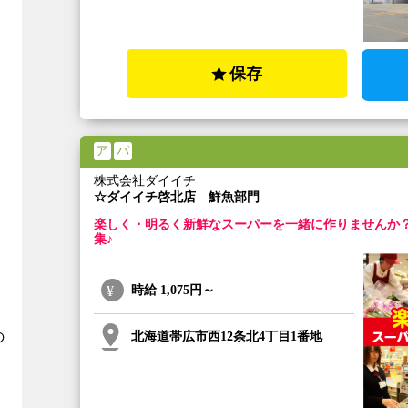
保存
ア
パ
株式会社ダイイチ
☆ダイイチ啓北店 鮮魚部門
楽しく・明るく新鮮なスーパーを一緒に作りませんか
集♪
時給
1,075円～
の
北海道帯広市西12条北4丁目1番地