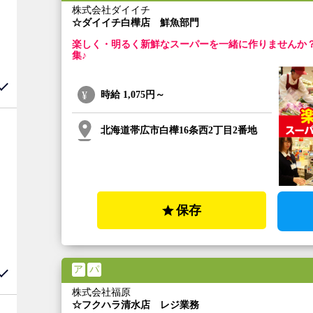
株式会社ダイイチ
☆ダイイチ白樺店 鮮魚部門
楽しく・明るく新鮮なスーパーを一緒に作りませんか
集♪
時給
1,075円～
北海道帯広市白樺16条西2丁目2番地
保存
ア
パ
株式会社福原
☆フクハラ清水店 レジ業務