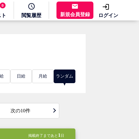
0
新規会員登録
スト
閲覧
履歴
ログイン
給
日給
月給
ランダム
次の10件
1
掲載終了まであと
日