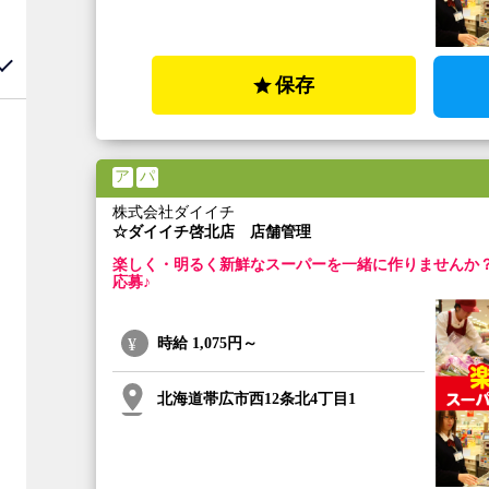
保存
ア
パ
株式会社ダイイチ
☆ダイイチ啓北店 店舗管理
楽しく・明るく新鮮なスーパーを一緒に作りませんか
応募♪
時給
1,075円～
北海道帯広市西12条北4丁目1