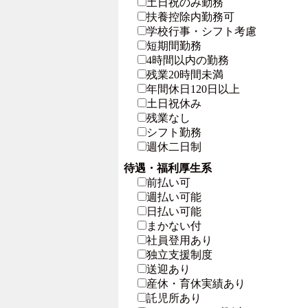
土日祝のみ勤務
扶養控除内勤務可
学校行事・シフト考慮
短期間勤務
4時間以内の勤務
残業20時間未満
年間休日120日以上
土日祝休み
残業なし
シフト勤務
週休二日制
待遇・福利厚生系
前払い可
週払い可能
日払い可能
まかない付
社員登用あり
独立支援制度
送迎あり
産休・育休実績あり
託児所あり