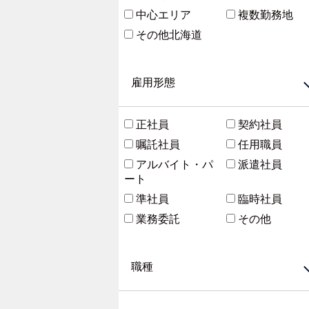
中心エリア
複数勤務地
その他北海道
雇用形態
正社員
契約社員
嘱託社員
任用職員
アルバイト・パ
派遣社員
ート
準社員
臨時社員
業務委託
その他
職種