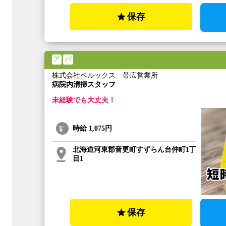
保存
ア
パ
株式会社ベルックス 帯広営業所
病院内清掃スタッフ
未経験でも大丈夫！
時給
1,075円
北海道河東郡音更町すずらん台仲町1丁
目1
保存