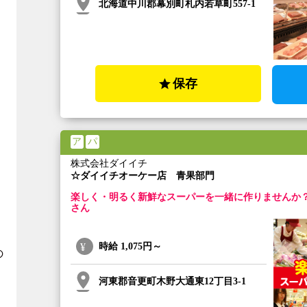
北海道中川郡幕別町札内若草町557-1
保存
ア
パ
株式会社ダイイチ
☆ダイイチオーケー店 青果部門
楽しく・明るく新鮮なスーパーを一緒に作りませんか
さん
時給
1,075円～
の
河東郡音更町木野大通東12丁目3-1