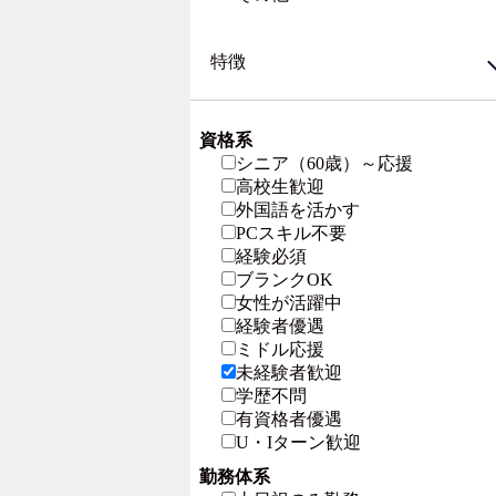
特徴
資格系
シニア（60歳）～応援
高校生歓迎
外国語を活かす
PCスキル不要
経験必須
ブランクOK
女性が活躍中
経験者優遇
ミドル応援
未経験者歓迎
学歴不問
有資格者優遇
U・Iターン歓迎
勤務体系