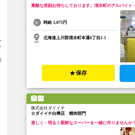
素敵な笑顔お待ちしております。清水町のアルバイト
時給
1,075円
北海道上川郡清水町本通6丁目2-1
ー
リ
長
保存
ア
パ
株式会社ダイイチ
☆ダイイチ白樺店 精肉部門
楽しく・明るく新鮮なスーパーを一緒に作りませんか