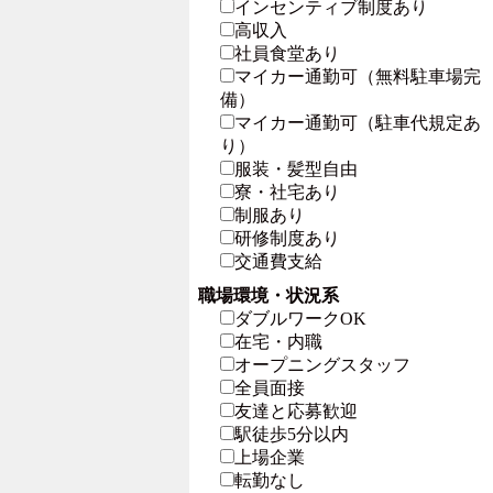
インセンティブ制度あり
高収入
社員食堂あり
マイカー通勤可（無料駐車場完
備）
マイカー通勤可（駐車代規定あ
り）
服装・髪型自由
寮・社宅あり
制服あり
研修制度あり
交通費支給
職場環境・状況系
ダブルワークOK
在宅・内職
オープニングスタッフ
全員面接
友達と応募歓迎
駅徒歩5分以内
上場企業
転勤なし