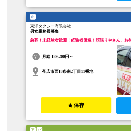
正
東洋タクシー有限会社
男女乗務員募集
急募！未経験者歓迎！経験者優遇！頑張りやさん、お
月給
189,200円～
帯広市西18条南2丁目11番地
保存
ア
パ