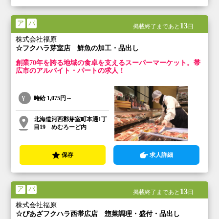
ア
パ
13
掲載終了まであと
日
株式会社福原
☆フクハラ芽室店 鮮魚の加工・品出し
創業70年を誇る地域の食卓を支えるスーパーマーケット。帯
広市のアルバイト・パートの求人！
時給
1,075円～
北海道河西郡芽室町本通1丁
目19 めむろーど内
保存
求人詳細
ア
パ
13
掲載終了まであと
日
株式会社福原
☆ぴあざフクハラ西帯広店 惣菜調理・盛付・品出し