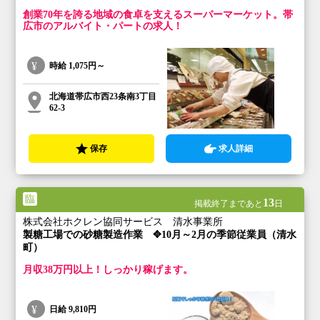
創業70年を誇る地域の食卓を支えるスーパーマーケット。帯
広市のアルバイト・パートの求人！
時給
1,075円～
北海道帯広市西23条南3丁目
62-3
保存
求人詳細
臨
13
掲載終了まであと
日
株式会社ホクレン協同サービス 清水事業所
製糖工場での砂糖製造作業 ✥10月～2月の季節従業員（清水
町）
月収38万円以上！しっかり稼げます。
日給
9,810円