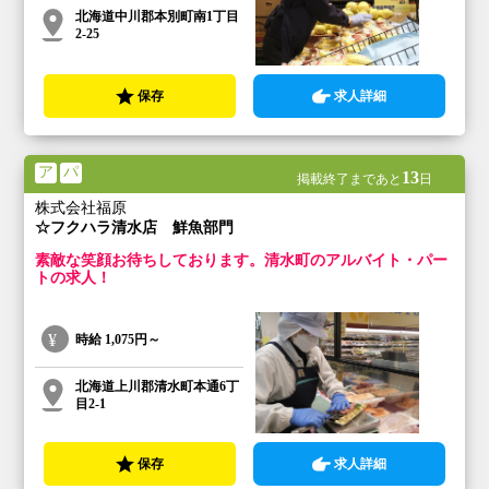
北海道中川郡本別町南1丁目
2-25
保存
求人詳細
ア
パ
13
掲載終了まであと
日
株式会社福原
☆フクハラ清水店 鮮魚部門
素敵な笑顔お待ちしております。清水町のアルバイト・パー
トの求人！
時給
1,075円～
北海道上川郡清水町本通6丁
目2-1
保存
求人詳細