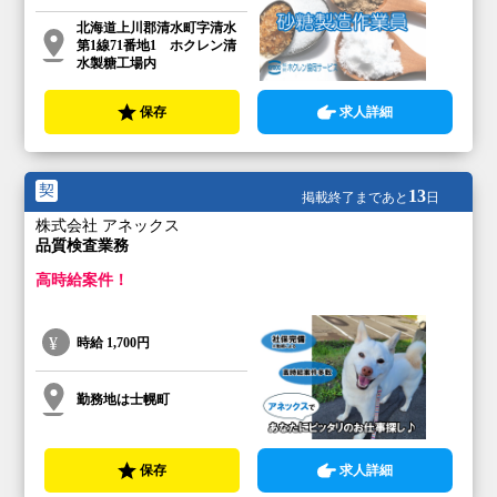
北海道上川郡清水町字清水
第1線71番地1 ホクレン清
水製糖工場内
保存
求人詳細
契
13
掲載終了まであと
日
株式会社 アネックス
品質検査業務
高時給案件！
時給
1,700円
勤務地は士幌町
保存
求人詳細