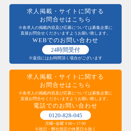
前払い可
製造・加工・組立・検査・整備
週払い可能
求人掲載・サイトに関する
製造・ライン・組立
日払い可能
お問合せはこちら
食品製造・加工
まかない付
土木・建築・建設
※各求人の掲載内容及び応募については募集企業に
社員登用あり
電気・保守
直接お問合せくださいますようお願い致します。
独立支援制度
WEBでのお問い合わせ
送迎あり
医療・介護・保健・福祉
産休・育休実績あり
医師・看護師
24時間受付
託児所あり
保健・介護・福祉
※返信にはお時間頂く場合がございます
インセンティブ制度あり
薬剤師・登録販売者・薬局
高収入
医療・介護・福祉その他
社員食堂あり
運輸・輸送・農林水産・軽作業
求人掲載・サイトに関する
マイカー通勤可（無料駐車場完備）
タクシー・バス・自動車運転
マイカー通勤可（駐車代規定あり）
お問合せはこちら
商品配送・配達・倉庫内作業
服装・髪型自由
運行管理・事務
※各求人の掲載内容及び応募については募集企業に
寮・社宅あり
直接お問合せくださいますようお願い致します。
農林水産
制服あり
電話でのお問い合わせ
梱包・仕分け・検品
研修制度あり
軽作業
交通費支給
0120-828-045
警備・清掃・ビル管理・保守
その他
職場環境・状況系
月曜~金曜 9:00～17:00
管理人・管理員
その他
ダブルワークOK
※祝日・弊社指定の休業日を除く