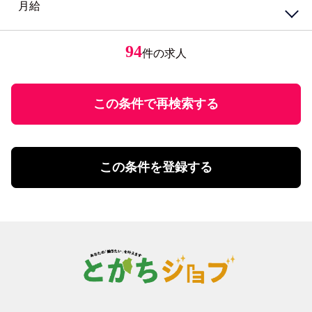
月給
円
～
女性が活躍中
接客・給仕・調理・調理補助
アパレル・エステ
経験者優遇
居酒屋・食堂
アパレル販売
円
ミドル応援
レストラン・カフェ
エステティシャン
94
件の求人
円
～
未経験者歓迎
調理・調理補助
学歴不問
ファストフード・デリ
円
有資格者優遇
ホール
U・Iターン歓迎
この条件で再検索する
飲食・フード店長・店長候補
飲食・フードその他
勤務体系
土日祝のみ勤務
理美容・メイク・ネイル
扶養控除内勤務可
理美容・メイク・ネイル
この条件を登録する
学校行事・シフト考慮
エステ・理美容その他
短期間勤務
営業・事務・教育・専門職その他
4時間以内の勤務
内勤・外勤営業
残業20時間未満
コールセンター・データ入力
年間休日120日以上
受付・事務
土日祝休み
塾講師・教員・保育
残業なし
調査・研究
シフト勤務
エンジニア・サポート・保守
週休二日制
クリエイティブ・企画・編集
待遇・福利厚生系
専門職その他