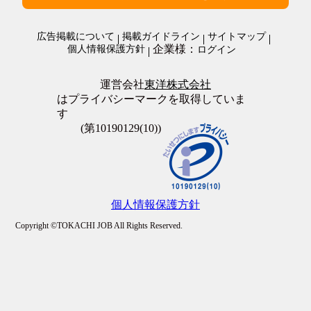
施設警備・警備
在宅・内職
清掃・ビルメンテナンス
オープニングスタッフ
警備・清掃・ビル管理・保守その他
広告掲載について
掲載ガイドライン
サイトマップ
全員面接
企業様：
個人情報保護方針
ログイン
友達と応募歓迎
駅徒歩5分以内
上場企業
運営会社
東洋株式会社
転勤なし
はプライバシーマークを取得していま
職場が禁煙・分煙
す
大量募集
(第10190129(10))
個人情報保護方針
Copyright ©TOKACHI JOB All Rights Reserved.