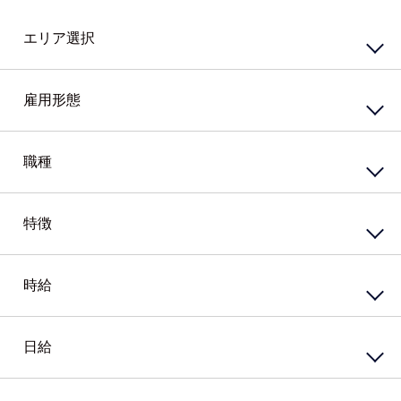
エリア選択
東エリア
西エリア
雇用形態
南エリア
北エリア
中心エリア
複数勤務地
正社員
契約社員
職種
その他北海道
嘱託社員
任用職員
アルバイト・パート
派遣社員
特徴
接客・販売サービス
準社員
臨時社員
コンビニ
業務委託
その他
スーパー・ホームセンター
携帯・家電量販店
時給
資格系
ガソリンスタンド
シニア（60歳）～応援
カウンター業務
高校生歓迎
ホテル・ブライダル・セレモニー
外国語を活かす
日給
円
～
アミューズメント・レジャー・リゾート
PCスキル不要
接客・販売・サービス店長・店長候補
経験必須
円
接客・販売・サービスその他
ブランクOK