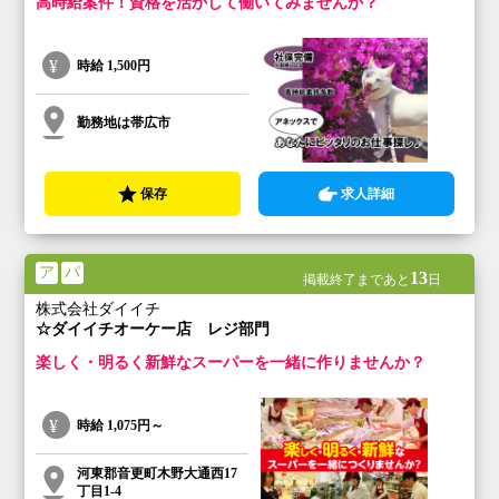
高時給案件！資格を活かして働いてみませんか？
時給
1,500円
勤務地は帯広市
保存
求人詳細
ア
パ
13
掲載終了まであと
日
株式会社ダイイチ
☆ダイイチオーケー店 レジ部門
楽しく・明るく新鮮なスーパーを一緒に作りませんか？
時給
1,075円～
河東郡音更町木野大通西17
丁目1-4