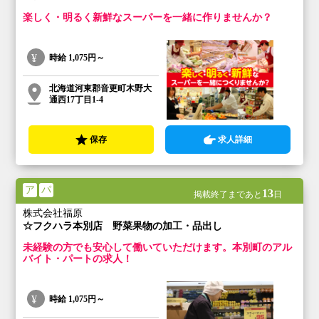
楽しく・明るく新鮮なスーパーを一緒に作りませんか？
時給
1,075円～
北海道河東郡音更町木野大
通西17丁目1-4
保存
求人詳細
ア
パ
13
掲載終了まであと
日
株式会社福原
☆フクハラ本別店 野菜果物の加工・品出し
未経験の方でも安心して働いていただけます。本別町のアル
バイト・パートの求人！
時給
1,075円～