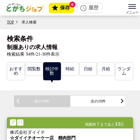
0
保存
履歴
TOP
求人検索
検索条件
制服ありの求人情報
検索結果
94件/21-30件表示
おすす
閲覧数
検討中
時給
日給
月給
ランダ
め
数
ム
前の10件
次の10件
ア
パ
13
掲載終了まであと
日
株式会社ダイイチ
☆ダイイチオーケー店 精肉部門