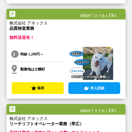
派
13
掲載終了まであと
日
株式会社 アネックス
品質検査業務
無料送迎有！
時給
1,200円～
勤務地は士幌町
保存
求人詳細
派
13
掲載終了まであと
日
株式会社 アネックス
リーチリフトオペレーター業務（帯広）