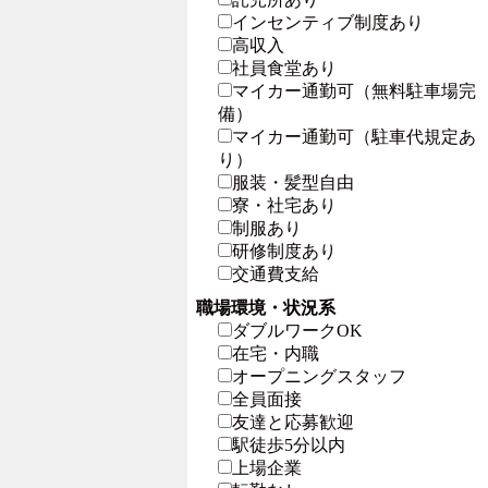
インセンティブ制度あり
高収入
社員食堂あり
マイカー通勤可（無料駐車場完
備）
マイカー通勤可（駐車代規定あ
り）
服装・髪型自由
寮・社宅あり
制服あり
研修制度あり
交通費支給
職場環境・状況系
ダブルワークOK
在宅・内職
オープニングスタッフ
全員面接
友達と応募歓迎
駅徒歩5分以内
上場企業