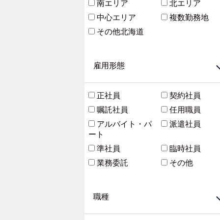
南エリア
北エリア
中心エリア
複数勤務地
その他北海道
雇用形態
正社員
契約社員
嘱託社員
任用職員
アルバイト・パ
派遣社員
ート
準社員
臨時社員
業務委託
その他
職種