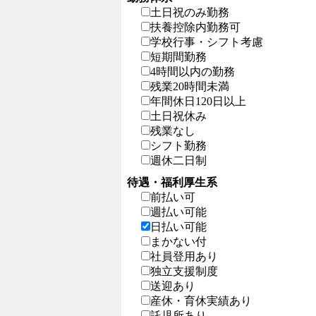
土日祝のみ勤務
扶養控除内勤務可
学校行事・シフト考慮
短期間勤務
4時間以内の勤務
残業20時間未満
年間休日120日以上
土日祝休み
残業なし
シフト勤務
週休二日制
待遇・福利厚生系
前払い可
週払い可能
日払い可能
まかない付
社員登用あり
独立支援制度
送迎あり
産休・育休実績あり
託児所あり