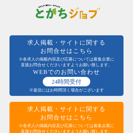
土日祝休み
塾講師・教員・保育
残業なし
調査・研究
シフト勤務
エンジニア・サポート・保守
週休二日制
クリエイティブ・企画・編集
待遇・福利厚生系
専門職その他
前払い可
製造・加工・組立・検査・整備
週払い可能
求人掲載・サイトに関する
製造・ライン・組立
日払い可能
お問合せはこちら
食品製造・加工
まかない付
土木・建築・建設
※各求人の掲載内容及び応募については募集企業に
社員登用あり
電気・保守
直接お問合せくださいますようお願い致します。
独立支援制度
WEBでのお問い合わせ
送迎あり
医療・介護・保健・福祉
産休・育休実績あり
医師・看護師
24時間受付
託児所あり
保健・介護・福祉
※返信にはお時間頂く場合がございます
インセンティブ制度あり
薬剤師・登録販売者・薬局
高収入
医療・介護・福祉その他
社員食堂あり
運輸・輸送・農林水産・軽作業
求人掲載・サイトに関する
マイカー通勤可（無料駐車場完備）
タクシー・バス・自動車運転
マイカー通勤可（駐車代規定あり）
お問合せはこちら
商品配送・配達・倉庫内作業
服装・髪型自由
運行管理・事務
※各求人の掲載内容及び応募については募集企業に
寮・社宅あり
直接お問合せくださいますようお願い致します。
農林水産