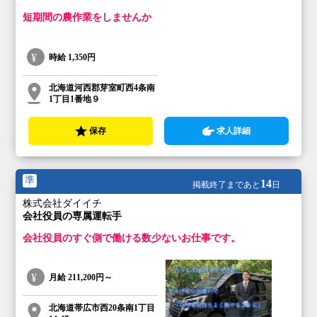
短期間の農作業をしませんか
時給
1,350円
北海道河西郡芽室町西4条南
1丁目1番地９
保存
求人詳細
準
14
掲載終了まであと
日
株式会社ダイイチ
会社役員の専属運転手
会社役員のすぐ側で働ける数少ないお仕事です。
月給
211,200円～
北海道帯広市西20条南1丁目