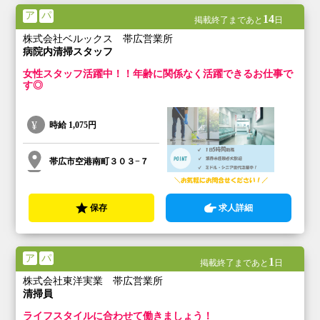
ア
パ
14
掲載終了まであと
日
株式会社ベルックス 帯広営業所
病院内清掃スタッフ
女性スタッフ活躍中！！年齢に関係なく活躍できるお仕事で
す◎
時給
1,075円
帯広市空港南町３０３−７
保存
求人詳細
ア
パ
1
掲載終了まであと
日
株式会社東洋実業 帯広営業所
清掃員
ライフスタイルに合わせて働きましょう！