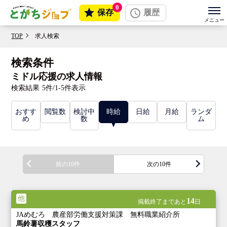
0
保存
履歴
TOP
求人検索
検索条件
ミドル応援の求人情報
検索結果
5件/1-5件表示
おすす
閲覧数
検討中
時給
日給
月給
ランダ
め
数
ム
前の10件
次の10件
他
14
掲載終了まであと
日
JAめむろ 農産部労働支援対策課 無料職業紹介所
馬鈴薯収穫スタッフ