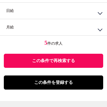
カウンター業務
高校生歓迎
ホテル・ブライダル・セレモニー
外国語を活かす
日給
円
～
アミューズメント・レジャー・リゾート
PCスキル不要
接客・販売・サービス店長・店長候補
経験必須
円
接客・販売・サービスその他
ブランクOK
月給
円
～
女性が活躍中
接客・給仕・調理・調理補助
アパレル・エステ
経験者優遇
居酒屋・食堂
アパレル販売
円
ミドル応援
レストラン・カフェ
エステティシャン
5
件の求人
円
～
未経験者歓迎
調理・調理補助
学歴不問
ファストフード・デリ
円
有資格者優遇
ホール
U・Iターン歓迎
この条件で再検索する
飲食・フード店長・店長候補
飲食・フードその他
勤務体系
土日祝のみ勤務
理美容・メイク・ネイル
扶養控除内勤務可
理美容・メイク・ネイル
この条件を登録する
学校行事・シフト考慮
エステ・理美容その他
短期間勤務
営業・事務・教育・専門職その他
4時間以内の勤務
内勤・外勤営業
残業20時間未満
コールセンター・データ入力
年間休日120日以上
受付・事務