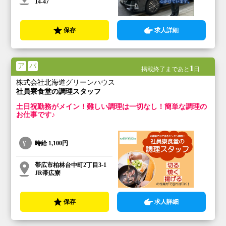
14-47
保存
求人詳細
ア
パ
1
掲載終了まであと
日
株式会社北海道グリーンハウス
社員寮食堂の調理スタッフ
土日祝勤務がメイン！難しい調理は一切なし！簡単な調理の
お仕事です♪
時給
1,100円
帯広市柏林台中町2丁目3-1
JR帯広寮
保存
求人詳細