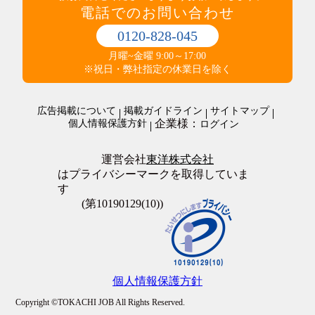
制服あり
電話でのお問い合わせ
梱包・仕分け・検品
研修制度あり
軽作業
交通費支給
0120-828-045
警備・清掃・ビル管理・保守
その他
職場環境・状況系
月曜~金曜 9:00～17:00
管理人・管理員
その他
ダブルワークOK
※祝日・弊社指定の休業日を除く
施設警備・警備
在宅・内職
清掃・ビルメンテナンス
オープニングスタッフ
警備・清掃・ビル管理・保守その他
広告掲載について
掲載ガイドライン
サイトマップ
全員面接
企業様：
個人情報保護方針
ログイン
友達と応募歓迎
駅徒歩5分以内
上場企業
運営会社
東洋株式会社
転勤なし
はプライバシーマークを取得していま
職場が禁煙・分煙
す
大量募集
(第10190129(10))
個人情報保護方針
Copyright ©TOKACHI JOB All Rights Reserved.