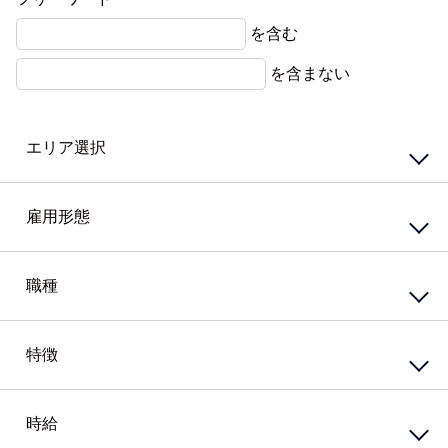
を含む
を含まない
エリア選択
東エリア
西エリア
雇用形態
南エリア
北エリア
中心エリア
複数勤務地
正社員
契約社員
職種
その他北海道
嘱託社員
任用職員
アルバイト・パート
派遣社員
特徴
接客・販売サービス
準社員
臨時社員
コンビニ
業務委託
その他
スーパー・ホームセンター
携帯・家電量販店
時給
資格系
ガソリンスタンド
シニア（60歳）～応援