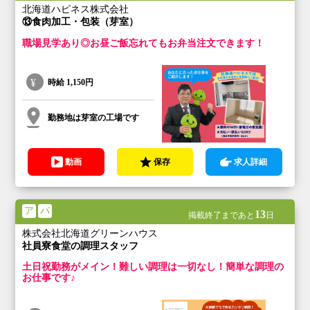
北海道ハピネス株式会社
⑬食肉加工・包装（芽室）
職場見学あり◎お昼ご飯忘れてもお弁当注文できます！
時給
1,150円
勤務地は芽室の工場です
動画
保存
求人詳細
ア
パ
13
掲載終了まであと
日
株式会社北海道グリーンハウス
社員寮食堂の調理スタッフ
土日祝勤務がメイン！難しい調理は一切なし！簡単な調理の
お仕事です♪