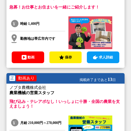
急募！お仕事とお住まいを一緒にご紹介します！
時給
1,400円
勤務地は帯広市内です
動画
保存
求人詳細
正
動画あり
13
掲載終了まであと
日
ノブタ農機株式会社
農業機械の営業スタッフ
飛び込み・テレアポなし！いっしょに十勝・全国の農業を支
えましょう！
月給
210,000円～270,000円