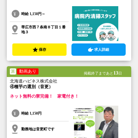
時給
1,150円～
帯広市西７条南８丁目１番
地３
保存
求人詳細
派
動画あり
13
掲載終了まであと
日
北海道ハピネス株式会社
④種芋の選別（音更）
ネット無料の寮完備！ 家電付き！
時給
1,150円
勤務地は音更町です