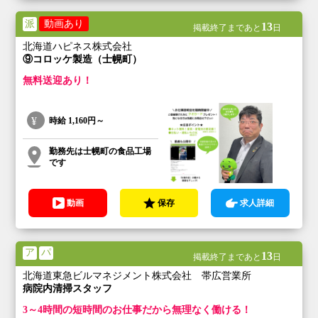
派
動画あり
13
掲載終了まであと
日
北海道ハピネス株式会社
⑨コロッケ製造（士幌町）
無料送迎あり！
時給
1,160円～
勤務先は士幌町の食品工場
です
動画
保存
求人詳細
ア
パ
13
掲載終了まであと
日
北海道東急ビルマネジメント株式会社 帯広営業所
病院内清掃スタッフ
3～4時間の短時間のお仕事だから無理なく働ける！