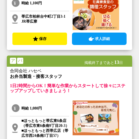
時給
1,100円
帯広市柏林台中町2丁目3-1
JR帯広寮
保存
求人詳細
ア
パ
13
掲載終了まであと
日
合同会社 ハセベ
お弁当製造・接客スタッフ
1日2時間からOK！簡単な作業からスタートして徐々にステ
ップアップしていきましょう！
時給
1,080円
■ほっともっと帯広東6条店
（帯広市東6条南9丁目20-3）
■ほっともっと西帯広店（帯
広市西24条南3丁目57）