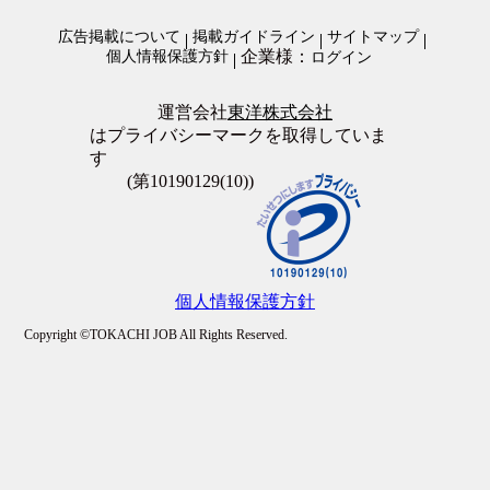
清掃・ビルメンテナンス
オープニングスタッフ
警備・清掃・ビル管理・保守その他
広告掲載について
掲載ガイドライン
サイトマップ
全員面接
企業様：
個人情報保護方針
ログイン
友達と応募歓迎
駅徒歩5分以内
上場企業
運営会社
東洋株式会社
転勤なし
はプライバシーマークを取得していま
職場が禁煙・分煙
す
大量募集
(第10190129(10))
個人情報保護方針
Copyright ©TOKACHI JOB All Rights Reserved.