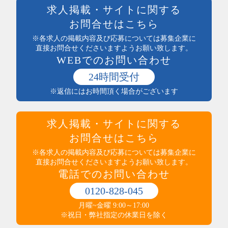
製造・加工・組立・検査・整備
週払い可能
求人掲載・サイトに関する
製造・ライン・組立
日払い可能
お問合せはこちら
食品製造・加工
まかない付
土木・建築・建設
※各求人の掲載内容及び応募については募集企業に
社員登用あり
電気・保守
直接お問合せくださいますようお願い致します。
独立支援制度
WEBでのお問い合わせ
送迎あり
医療・介護・保健・福祉
産休・育休実績あり
医師・看護師
24時間受付
託児所あり
保健・介護・福祉
※返信にはお時間頂く場合がございます
インセンティブ制度あり
薬剤師・登録販売者・薬局
高収入
医療・介護・福祉その他
社員食堂あり
運輸・輸送・農林水産・軽作業
求人掲載・サイトに関する
マイカー通勤可（無料駐車場完備）
タクシー・バス・自動車運転
マイカー通勤可（駐車代規定あり）
お問合せはこちら
商品配送・配達・倉庫内作業
服装・髪型自由
運行管理・事務
※各求人の掲載内容及び応募については募集企業に
寮・社宅あり
直接お問合せくださいますようお願い致します。
農林水産
制服あり
電話でのお問い合わせ
梱包・仕分け・検品
研修制度あり
軽作業
交通費支給
0120-828-045
警備・清掃・ビル管理・保守
その他
職場環境・状況系
月曜~金曜 9:00～17:00
管理人・管理員
その他
ダブルワークOK
※祝日・弊社指定の休業日を除く
施設警備・警備
在宅・内職