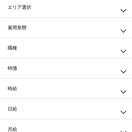
エリア選択
東エリア
西エリア
雇用形態
南エリア
北エリア
中心エリア
複数勤務地
正社員
契約社員
職種
その他北海道
嘱託社員
任用職員
アルバイト・パート
派遣社員
特徴
接客・販売サービス
準社員
臨時社員
コンビニ
業務委託
その他
スーパー・ホームセンター
携帯・家電量販店
時給
資格系
ガソリンスタンド
シニア（60歳）～応援
カウンター業務
高校生歓迎
ホテル・ブライダル・セレモニー
外国語を活かす
日給
円
～
アミューズメント・レジャー・リゾート
PCスキル不要
接客・販売・サービス店長・店長候補
経験必須
円
接客・販売・サービスその他
ブランクOK
月給
円
～