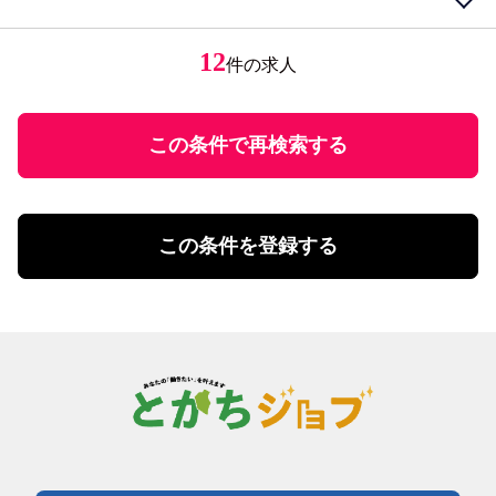
女性が活躍中
接客・給仕・調理・調理補助
アパレル・エステ
経験者優遇
居酒屋・食堂
アパレル販売
円
ミドル応援
レストラン・カフェ
エステティシャン
12
件の求人
円
～
未経験者歓迎
調理・調理補助
学歴不問
ファストフード・デリ
円
有資格者優遇
ホール
U・Iターン歓迎
この条件で再検索する
飲食・フード店長・店長候補
飲食・フードその他
勤務体系
土日祝のみ勤務
理美容・メイク・ネイル
扶養控除内勤務可
理美容・メイク・ネイル
この条件を登録する
学校行事・シフト考慮
エステ・理美容その他
短期間勤務
営業・事務・教育・専門職その他
4時間以内の勤務
内勤・外勤営業
残業20時間未満
コールセンター・データ入力
年間休日120日以上
受付・事務
土日祝休み
塾講師・教員・保育
残業なし
調査・研究
シフト勤務
エンジニア・サポート・保守
週休二日制
クリエイティブ・企画・編集
待遇・福利厚生系
専門職その他
前払い可