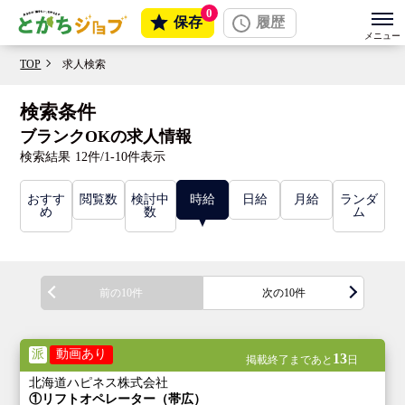
0
保存
履歴
TOP
求人検索
検索条件
ブランクOKの求人情報
検索結果
12件/1-10件表示
おすす
閲覧数
検討中
時給
日給
月給
ランダ
め
数
ム
前の10件
次の10件
派
動画あり
13
掲載終了まであと
日
北海道ハピネス株式会社
①リフトオペレーター（帯広）