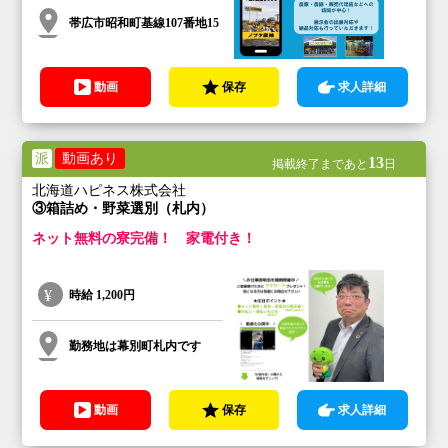
帯広市昭和町基線107番地15
動画
保存
求人詳細
派
動画あり
13
掲載終了まであと
日
北海道ハピネス株式会社
③箱詰め・野菜選別（札内）
ネット無料の寮完備！ 家電付き！
時給
1,200円
勤務地は幕別町札内です
動画
保存
求人詳細