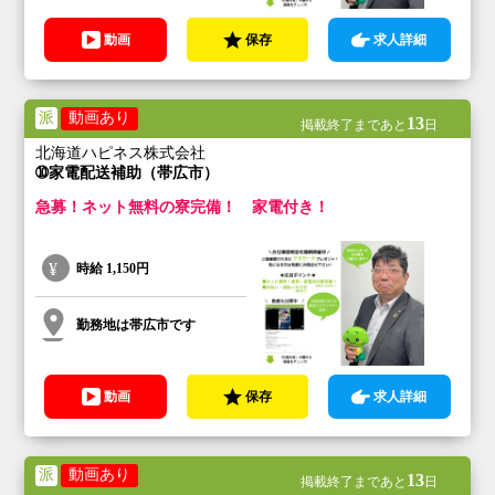
動画
保存
求人詳細
派
動画あり
13
掲載終了まであと
日
北海道ハピネス株式会社
➉家電配送補助（帯広市）
急募！ネット無料の寮完備！ 家電付き！
時給
1,150円
勤務地は帯広市です
動画
保存
求人詳細
派
動画あり
13
掲載終了まであと
日