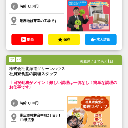
時給
1,150円
勤務地は芽室の工場です
動画
保存
求人詳細
ア
パ
1
掲載終了まであと
日
株式会社北海道グリーンハウス
社員寮食堂の調理スタッフ
土日祝勤務がメイン！難しい調理は一切なし！簡単な調理の
お仕事です♪
時給
1,100円
帯広市柏林台中町2丁目3-1
JR帯広寮