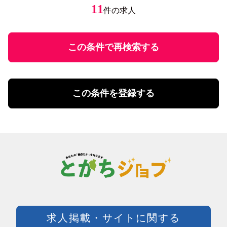
ミドル応援
レストラン・カフェ
エステティシャン
11
件の求人
円
～
未経験者歓迎
調理・調理補助
学歴不問
ファストフード・デリ
円
有資格者優遇
ホール
U・Iターン歓迎
この条件で再検索する
飲食・フード店長・店長候補
飲食・フードその他
勤務体系
土日祝のみ勤務
理美容・メイク・ネイル
扶養控除内勤務可
理美容・メイク・ネイル
この条件を登録する
学校行事・シフト考慮
エステ・理美容その他
短期間勤務
営業・事務・教育・専門職その他
4時間以内の勤務
内勤・外勤営業
残業20時間未満
コールセンター・データ入力
年間休日120日以上
受付・事務
土日祝休み
塾講師・教員・保育
残業なし
調査・研究
シフト勤務
エンジニア・サポート・保守
週休二日制
クリエイティブ・企画・編集
待遇・福利厚生系
専門職その他
前払い可
製造・加工・組立・検査・整備
週払い可能
求人掲載・サイトに関する
製造・ライン・組立
日払い可能