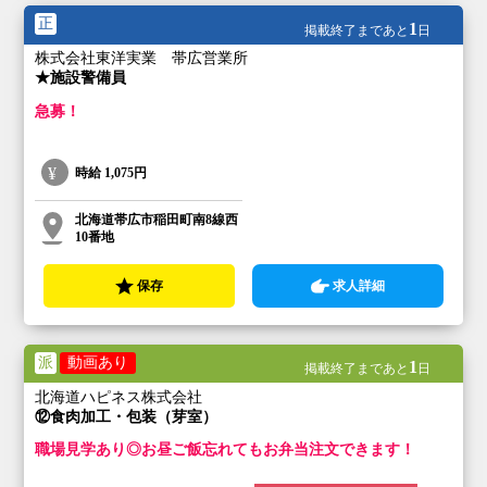
正
1
掲載終了まであと
日
株式会社東洋実業 帯広営業所
★施設警備員
急募！
時給
1,075円
北海道帯広市稲田町南8線西
10番地
保存
求人詳細
派
動画あり
1
掲載終了まであと
日
北海道ハピネス株式会社
⑫食肉加工・包装（芽室）
職場見学あり◎お昼ご飯忘れてもお弁当注文できます！