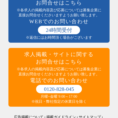
お問合せはこちら
食品製造・加工
まかない付
土木・建築・建設
※各求人の掲載内容及び応募については募集企業に
社員登用あり
電気・保守
直接お問合せくださいますようお願い致します。
独立支援制度
WEBでのお問い合わせ
送迎あり
医療・介護・保健・福祉
産休・育休実績あり
医師・看護師
24時間受付
託児所あり
保健・介護・福祉
※返信にはお時間頂く場合がございます
インセンティブ制度あり
薬剤師・登録販売者・薬局
高収入
医療・介護・福祉その他
社員食堂あり
運輸・輸送・農林水産・軽作業
求人掲載・サイトに関する
マイカー通勤可（無料駐車場完備）
タクシー・バス・自動車運転
マイカー通勤可（駐車代規定あり）
お問合せはこちら
商品配送・配達・倉庫内作業
服装・髪型自由
運行管理・事務
※各求人の掲載内容及び応募については募集企業に
寮・社宅あり
直接お問合せくださいますようお願い致します。
農林水産
制服あり
電話でのお問い合わせ
梱包・仕分け・検品
研修制度あり
軽作業
交通費支給
0120-828-045
警備・清掃・ビル管理・保守
その他
職場環境・状況系
月曜~金曜 9:00～17:00
管理人・管理員
その他
ダブルワークOK
※祝日・弊社指定の休業日を除く
施設警備・警備
在宅・内職
清掃・ビルメンテナンス
オープニングスタッフ
警備・清掃・ビル管理・保守その他
広告掲載について
掲載ガイドライン
サイトマップ