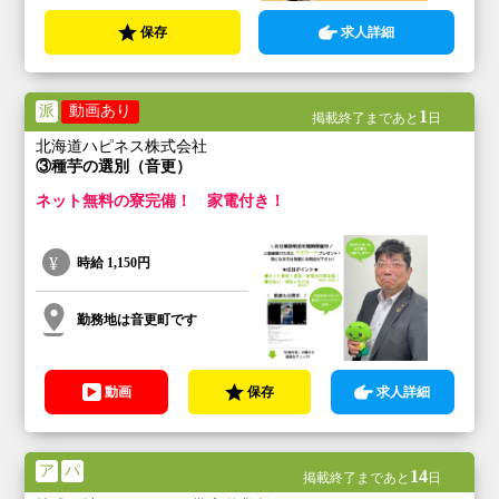
保存
求人詳細
派
動画あり
1
掲載終了まであと
日
北海道ハピネス株式会社
③種芋の選別（音更）
ネット無料の寮完備！ 家電付き！
時給
1,150円
勤務地は音更町です
動画
保存
求人詳細
ア
パ
14
掲載終了まであと
日