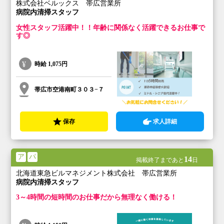
株式会社ベルックス 帯広営業所
病院内清掃スタッフ
女性スタッフ活躍中！！年齢に関係なく活躍できるお仕事で
す◎
時給
1,075円
帯広市空港南町３０３−７
保存
求人詳細
ア
パ
14
掲載終了まであと
日
北海道東急ビルマネジメント株式会社 帯広営業所
病院内清掃スタッフ
3～4時間の短時間のお仕事だから無理なく働ける！