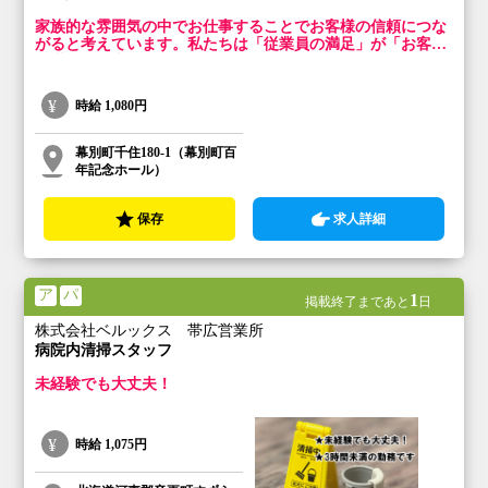
家族的な雰囲気の中でお仕事することでお客様の信頼につな
がると考えています。私たちは「従業員の満足」が「お客様
の満足」に直結すると思っています。
時給
1,080円
幕別町千住180-1（幕別町百
年記念ホール）
保存
求人詳細
ア
パ
1
掲載終了まであと
日
株式会社ベルックス 帯広営業所
病院内清掃スタッフ
未経験でも大丈夫！
時給
1,075円