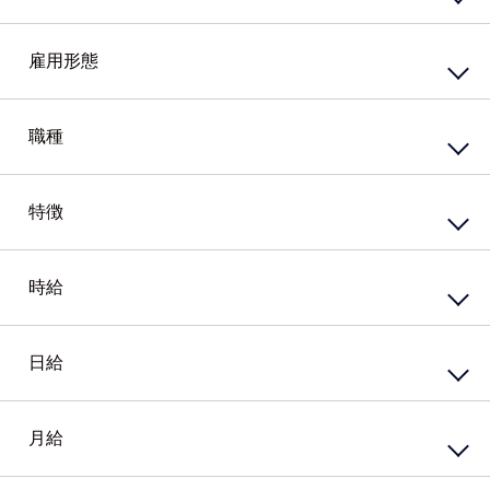
東エリア
西エリア
雇用形態
南エリア
北エリア
中心エリア
複数勤務地
正社員
契約社員
職種
その他北海道
嘱託社員
任用職員
アルバイト・パート
派遣社員
特徴
接客・販売サービス
準社員
臨時社員
コンビニ
業務委託
その他
スーパー・ホームセンター
携帯・家電量販店
時給
資格系
ガソリンスタンド
シニア（60歳）～応援
カウンター業務
高校生歓迎
ホテル・ブライダル・セレモニー
外国語を活かす
日給
円
～
アミューズメント・レジャー・リゾート
PCスキル不要
接客・販売・サービス店長・店長候補
経験必須
円
接客・販売・サービスその他
ブランクOK
月給
円
～
女性が活躍中
接客・給仕・調理・調理補助
アパレル・エステ
経験者優遇
居酒屋・食堂
アパレル販売
円