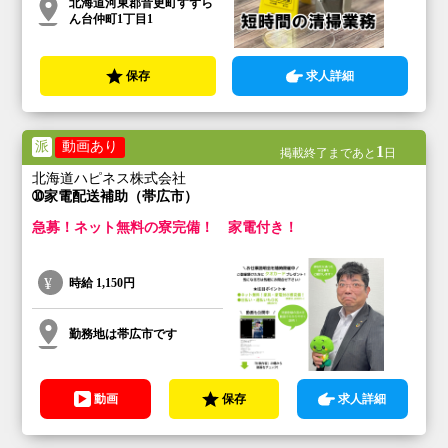
北海道河東郡音更町すずら
ん台仲町1丁目1
保存
求人詳細
派
動画あり
1
掲載終了まであと
日
北海道ハピネス株式会社
➉家電配送補助（帯広市）
急募！ネット無料の寮完備！ 家電付き！
時給
1,150円
勤務地は帯広市です
動画
保存
求人詳細