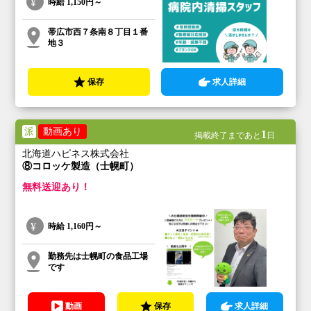
時給
1,150円～
帯広市西７条南８丁目１番
地３
保存
求人詳細
派
動画あり
1
掲載終了まであと
日
北海道ハピネス株式会社
⑧コロッケ製造（士幌町）
無料送迎あり！
時給
1,160円～
勤務先は士幌町の食品工場
です
動画
保存
求人詳細