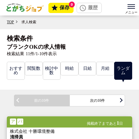
0
保存
履歴
TOP
求人検索
検索条件
ブランクOKの求人情報
検索結果
11件/1-10件表示
おすす
閲覧数
検討中
時給
日給
月給
ランダ
め
数
ム
前の10件
次の10件
ア
パ
1
掲載終了まであと
日
株式会社 十勝環境整備
清掃員